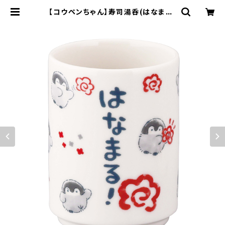
【コウペンちゃん】寿司湯呑(はなまる)
【KPC20】KPC21-327 | yamaka
official shop - 山加商店 公式オ
ンラインショップ