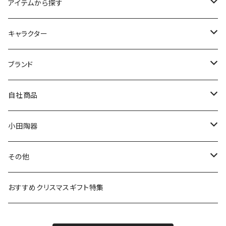
アイテムから探す
九谷焼
キャラクター
マグ＆カップ
ムーミン
ブランド
80th記念アイテム
プレート
MOOMIN ANIMATION
LA AMYS(エミーズ)
自社商品
リトルミイの日記念アイテム
ボウル
スヌーピー
LISA LARSON(リサラーソン)
ねこ企画
小田陶器
ガラスウェア
ピーターラビット
LAURA ASHLEY(ローラ アシュレイ)
Cecera(セセラ)
さざなみ
その他
カトラリー
ポケットモンスター
Finlayson(フィンレイソン)
CELEC(セレック)
吉祥
リサイクル食器
おすすめクリスマスギフト特集
お子様用食器
ちいかわ
日比谷花壇
ユニバーサルプレート
櫛目