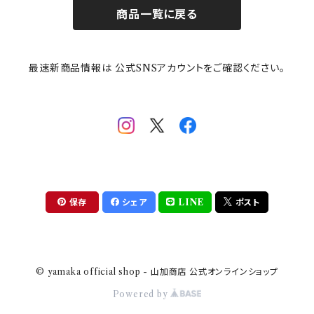
商品一覧に戻る
その他
mofusand（モフサンド）
香蘭社
吉祥
メイメイウェア
最速新商品情報は 公式SNSアカウントをご確認ください。
mofsand×日比谷花壇
HANAE MORI(ハナエモリ)
隅切り重箱
SoSo(ソソ）
助六の日常
THE BEATLES(ザ・ビートルズ)
komon(コモン)
旅籠
コウペンちゃん
アニカ・ヒュエット
華日和
わんなり
ちびまる子ちゃんandクレヨンしんちゃん
【山加商店×yaeko】migratory bird
HAPPY DINING(ハッピーダイニング)
プラティコ
保存
シェア
LINE
ポスト
クレヨンしんちゃん
tissage(ティサージュ）
titto(チット)
© yamaka official shop - 山加商店 公式オンラインショップ
ハローキティ
結
Powered by