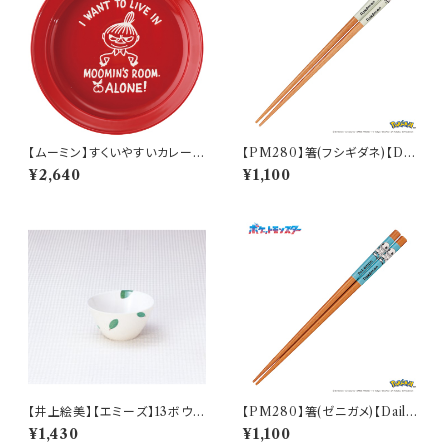
【ムーミン】すくいやすいカレー皿
【PM280】箸(フシギダネ)【Dail
（リトルミィ）【MM9000】MM
y Sketch】PM281-840
¥2,640
¥1,100
9002-320
【井上絵美】【エミーズ】13ボウル
【PM280】箸(ゼニガメ)【Daily
【ベイリーフ】AM20-1-T24
Sketch】PM283-840
¥1,430
¥1,100