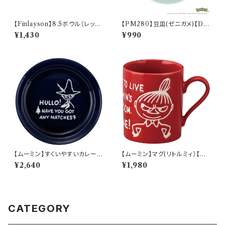
【Finlayson】8.5ボウル（レッ
【PM280】豆皿(ゼニガメ)【Dail
ド）【コロナ】
y Sketch】PM283-333
¥1,430
¥990
【ムーミン】すくいやすいカレー皿
【ムーミン】マグ(リトルミィ）【M
（スナフキン）【MM9000】MM
M9000】MM9002-11
¥2,640
¥1,980
9003-320
CATEGORY