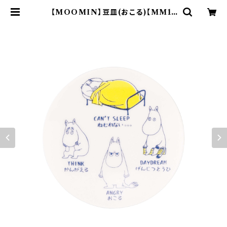
【MOOMIN】豆皿(おこる)【MM14
000】MM14003-333 | yamaka
official shop - 山加商店 公式オ
ンラインショップ