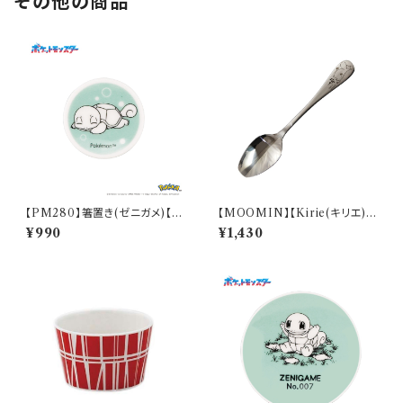
その他の商品
【PM280】箸置き(ゼニガメ)【D
【MOOMIN】【Kirie(キリエ)】
aily Sketch】PM283-402
すくいやすいスプーン（ムーミン）
¥990
¥1,430
【MM9000】MM9001-863