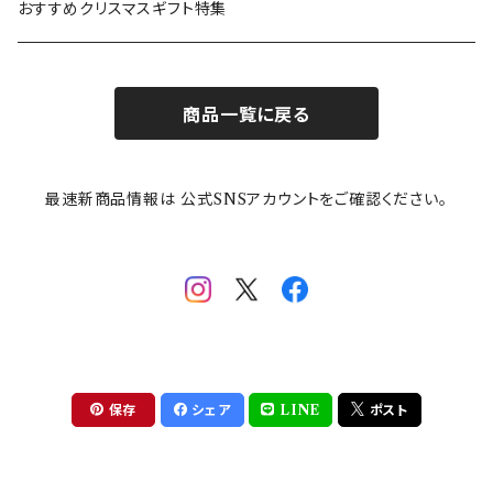
カトラリー
ポケットモンスター
Finlayson(フィンレイソン)
CELEC(セレック)
吉祥
リサイクル食器
おすすめクリスマスギフト特集
お子様用食器
ちいかわ
日比谷花壇
ユニバーサルプレート
櫛目
商品一覧に戻る
その他
mofusand（モフサンド）
香蘭社
吉祥
メイメイウェア
最速新商品情報は 公式SNSアカウントをご確認ください。
mofsand×日比谷花壇
HANAE MORI(ハナエモリ)
隅切り重箱
SoSo(ソソ）
助六の日常
THE BEATLES(ザ・ビートルズ)
komon(コモン)
旅籠
コウペンちゃん
アニカ・ヒュエット
華日和
わんなり
ちびまる子ちゃんandクレヨンしんちゃん
【山加商店×yaeko】migratory bird
HAPPY DINING(ハッピーダイニング)
プラティコ
保存
シェア
LINE
ポスト
クレヨンしんちゃん
tissage(ティサージュ）
titto(チット)