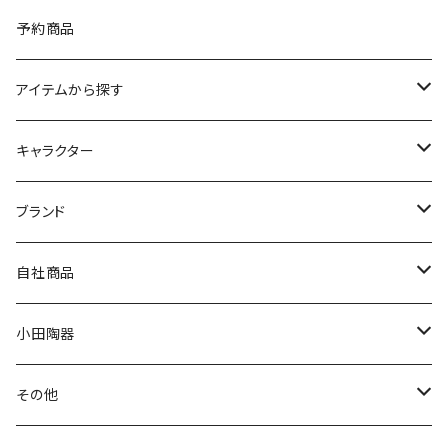
予約商品
アイテムから探す
九谷焼
キャラクター
マグ＆カップ
ムーミン
ブランド
80th記念アイテム
プレート
MOOMIN ANIMATION
LA AMYS(エミーズ)
自社商品
リトルミイの日記念アイテム
ボウル
スヌーピー
LISA LARSON(リサラーソン)
ねこ企画
小田陶器
ガラスウェア
ピーターラビット
LAURA ASHLEY(ローラ アシュレイ)
Cecera(セセラ)
さざなみ
その他