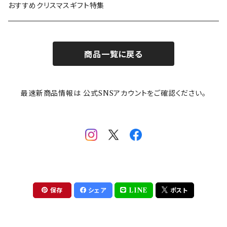
カトラリー
ポケットモンスター
Finlayson(フィンレイソン)
CELEC(セレック)
吉祥
リサイクル食器
おすすめクリスマスギフト特集
お子様用食器
ちいかわ
日比谷花壇
ユニバーサルプレート
櫛目
商品一覧に戻る
その他
mofusand（モフサンド）
香蘭社
吉祥
メイメイウェア
最速新商品情報は 公式SNSアカウントをご確認ください。
mofsand×日比谷花壇
HANAE MORI(ハナエモリ)
隅切り重箱
SoSo(ソソ）
助六の日常
THE BEATLES(ザ・ビートルズ)
komon(コモン)
旅籠
コウペンちゃん
アニカ・ヒュエット
華日和
わんなり
ちびまる子ちゃんandクレヨンしんちゃん
【山加商店×yaeko】migratory bird
HAPPY DINING(ハッピーダイニング)
プラティコ
保存
シェア
LINE
ポスト
クレヨンしんちゃん
tissage(ティサージュ）
titto(チット)