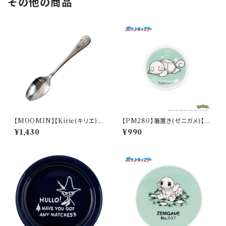
その他の商品
【MOOMIN】【Kirie(キリエ)】
【PM280】箸置き(ゼニガメ)【D
すくいやすいスプーン（ムーミン）
aily Sketch】PM283-402
¥1,430
¥990
【MM9000】MM9001-863