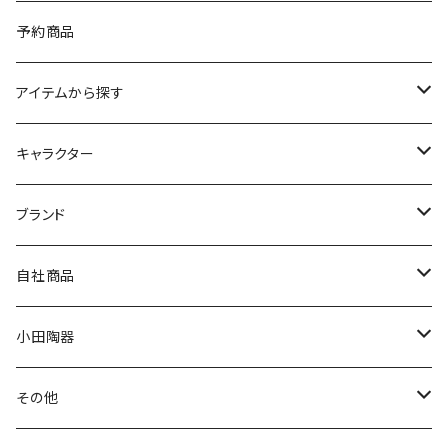
予約商品
アイテムから探す
九谷焼
キャラクター
マグ＆カップ
ムーミン
ブランド
80th記念アイテム
プレート
MOOMIN ANIMATION
LA AMYS(エミーズ)
自社商品
リトルミイの日記念アイテム
ボウル
スヌーピー
LISA LARSON(リサラーソン)
ねこ企画
小田陶器
ガラスウェア
ピーターラビット
LAURA ASHLEY(ローラ アシュレイ)
Cecera(セセラ)
さざなみ
その他