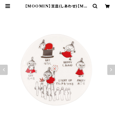
【MOOMIN】豆皿(しあわせ)【MM1
4000】MM14006-333 | yamaka
official shop - 山加商店 公式オ
ンラインショップ