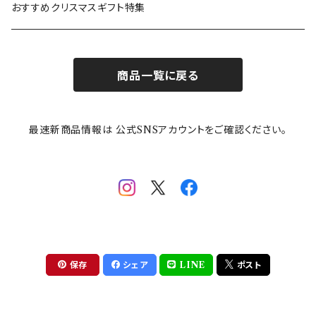
カトラリー
ポケットモンスター
Finlayson(フィンレイソン)
CELEC(セレック)
吉祥
リサイクル食器
おすすめクリスマスギフト特集
お子様用食器
ちいかわ
日比谷花壇
ユニバーサルプレート
櫛目
商品一覧に戻る
その他
mofusand（モフサンド）
香蘭社
吉祥
メイメイウェア
最速新商品情報は 公式SNSアカウントをご確認ください。
mofsand×日比谷花壇
HANAE MORI(ハナエモリ)
隅切り重箱
SoSo(ソソ）
助六の日常
THE BEATLES(ザ・ビートルズ)
komon(コモン)
旅籠
コウペンちゃん
アニカ・ヒュエット
華日和
わんなり
ちびまる子ちゃんandクレヨンしんちゃん
【山加商店×yaeko】migratory bird
HAPPY DINING(ハッピーダイニング)
プラティコ
保存
シェア
LINE
ポスト
クレヨンしんちゃん
tissage(ティサージュ）
titto(チット)