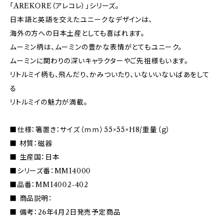
「AREKORE（アレコレ）」シリーズ。
日本語と英語を交えたユニークなデザインは、
海外の方への日本土産としても喜ばれます。
ムーミン柄は、ムーミンの豊かな表情がとてもユニーク。
ムーミンに関わりの深いキャラクターやご先祖様もいます。
リトルミイ柄も、飛んだり、かみついたり、いないいないばあをして
る
リトルミイの魅力が満載。
■仕様：箸置き：サイズ（ｍｍ）55×55×H8/重量（ｇ）
■ 材質：磁器
■ 生産国：日本
■シリーズ番：MM14000
■品番：MM14002-402
■ 商品説明：
■ 備考：26年4月2日発売予定商品