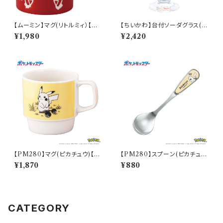
【ムーミン】マグ(リトルミィ）【M
【ちいかわ】台付ソーダグラス(う
M9000】MM9002-11
さぎ)【CKW40】CKW43-813
¥1,980
¥2,420
【PM280】マグ(ピカチュウ)【D
【PM280】スプーン(ピカチュ
aily Sketch】PM284-11
ウ)【Daily Sketch】PM284-8
¥1,870
¥880
50
CATEGORY