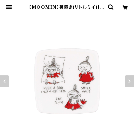
【MOOMIN】箸置き(リトルミイ)【M
M14000】MM14002-402 | yama
ka official shop - 山加商店 公
式オンラインショップ