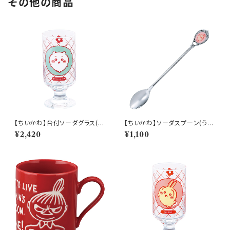
その他の商品
【ちいかわ】台付ソーダグラス(ち
【ちいかわ】ソーダスプーン(うさ
いかわ)【CKW40】CKW41-81
ぎ)【CKW40】CKW43-850
¥2,420
¥1,100
3