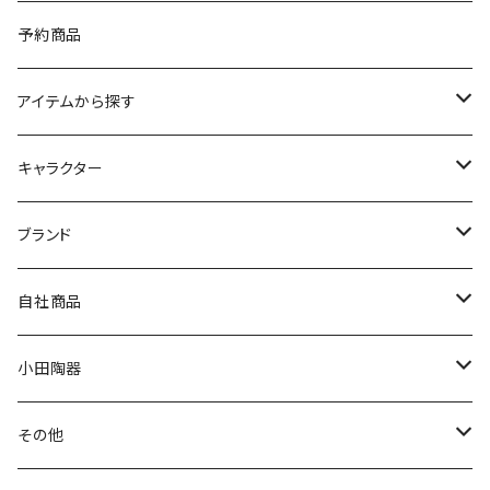
予約商品
アイテムから探す
九谷焼
キャラクター
マグ＆カップ
ムーミン
ブランド
80th記念アイテム
プレート
MOOMIN ANIMATION
LA AMYS(エミーズ)
自社商品
リトルミイの日記念アイテム
ボウル
スヌーピー
LISA LARSON(リサラーソン)
ねこ企画
小田陶器
ガラスウェア
ピーターラビット
LAURA ASHLEY(ローラ アシュレイ)
Cecera(セセラ)
さざなみ
その他