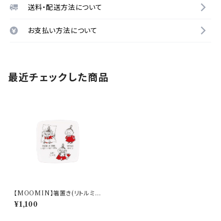
送料・配送方法について
お支払い方法について
最近チェックした商品
【MOOMIN】箸置き(リトルミ
イ)【MM14000】MM14002-
¥1,100
402