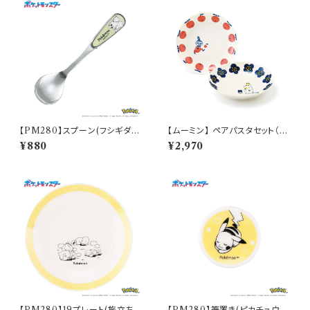
【PM280】スプーン(フシギダ
【ムーミン】 ペアパスタセット（リ
ネ)【Daily Sketch】PM281-8
トルミイ・スノークのおじょうさ
¥880
¥2,970
50
ん）【MM030】
【PM280】19プレート(旅立ち)
【PM280】箸置き(ピカチュウ)