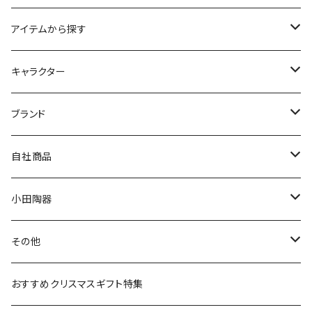
アイテムから探す
九谷焼
キャラクター
マグ＆カップ
ムーミン
ブランド
80th記念アイテム
プレート
MOOMIN ANIMATION
LA AMYS(エミーズ)
自社商品
リトルミイの日記念アイテム
ボウル
スヌーピー
LISA LARSON(リサラーソン)
ねこ企画
小田陶器
ガラスウェア
ピーターラビット
LAURA ASHLEY(ローラ アシュレイ)
Cecera(セセラ)
さざなみ
その他
カトラリー
ポケットモンスター
Finlayson(フィンレイソン)
CELEC(セレック)
吉祥
リサイクル食器
おすすめクリスマスギフト特集