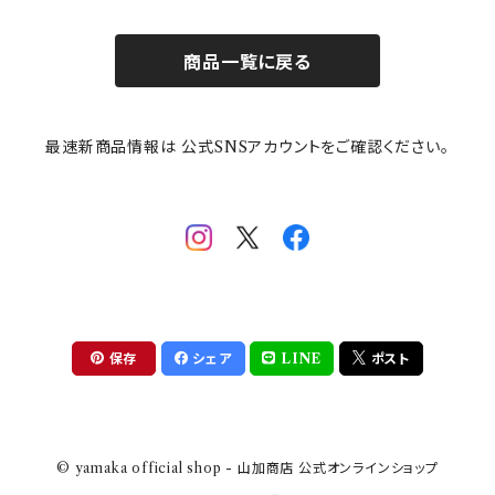
お子様用食器
ちいかわ
日比谷花壇
ユニバーサルプレート
櫛目
商品一覧に戻る
その他
mofusand（モフサンド）
香蘭社
吉祥
メイメイウェア
最速新商品情報は 公式SNSアカウントをご確認ください。
mofsand×日比谷花壇
HANAE MORI(ハナエモリ)
隅切り重箱
SoSo(ソソ）
助六の日常
THE BEATLES(ザ・ビートルズ)
komon(コモン)
旅籠
コウペンちゃん
アニカ・ヒュエット
華日和
わんなり
ちびまる子ちゃんandクレヨンしんちゃん
【山加商店×yaeko】migratory bird
HAPPY DINING(ハッピーダイニング)
プラティコ
保存
シェア
LINE
ポスト
クレヨンしんちゃん
tissage(ティサージュ）
titto(チット)
© yamaka official shop - 山加商店 公式オンラインショップ
ハローキティ
結