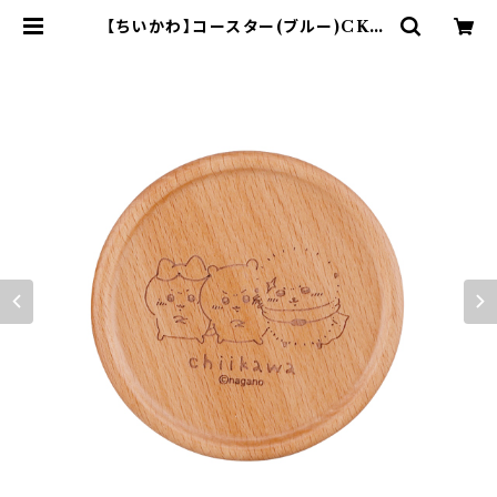
【ちいかわ】コースター(ブルー)CKW
33-346 | yamaka official sho
p - 山加商店 公式オンラインショップ