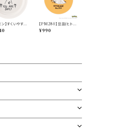
ミン】すくいやすい
【PM280】豆皿(ヒトカ
皿（ムーミン）【M
ゲ)【Daily Sketch】P
40
¥990
0】MM9001-3
M282-333