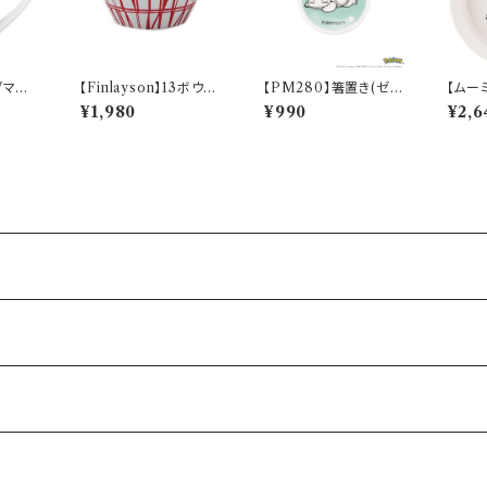
グマグ
【Finlayson】13ボウル
【PM280】箸置き(ゼニ
【ムー
0】
（レッド）【コロナ】
ガメ)【Daily Sketch】P
カレー
¥1,980
¥990
¥2,6
M283-402
M900
20