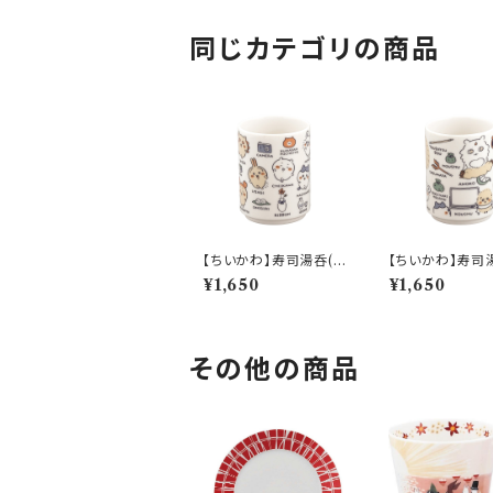
同じカテゴリの商品
【ちいかわ】寿司湯呑(日
【ちいかわ】寿司
常)【CKW50】CKW51
伐)【CKW50】
¥1,650
¥1,650
-327
2-327
その他の商品