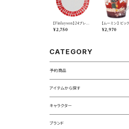
【Finlayson】24プレー
【ムーミン】 ビッ
ト（レッド）【コロナ】
（夕日）【MM320
¥2,750
¥2,970
CATEGORY
予約商品
アイテムから探す
九谷焼
キャラクター
マグ＆カップ
ムーミン
ブランド