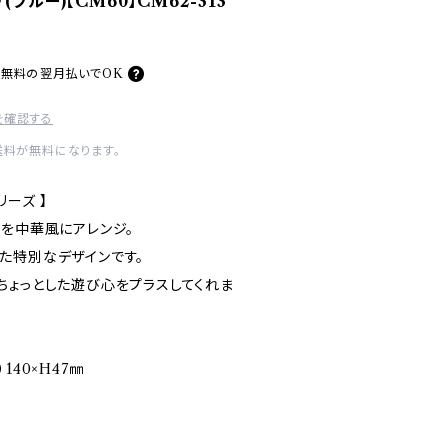
ブルー)【CM60】CM62-313
料無料の
翌月払いでOK
を確認する
送料が無料になります。
リーズ 】
トを中華風にアレンジ。
た特別なデザインです。
ちょっとした遊び心をプラスしてくれま
140×H47㎜