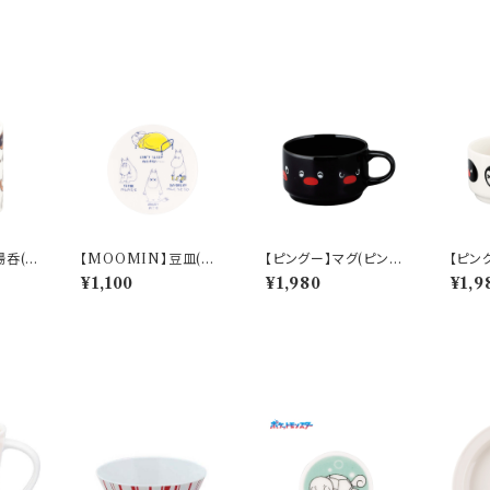
湯呑(討
【MOOMIN】豆皿(お
【ピングー】マグ(ピング
【ピン
CKW5
こる)【MM14000】M
ー)【PG20】PG21-11
【PG2
¥1,100
¥1,980
¥1,9
M14003-333