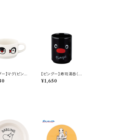
グー】マグ(ピンガ)
【ピングー】寿司湯呑（ピ
0】PG22-11
ングー）【PG20】PG21
80
¥1,650
-327