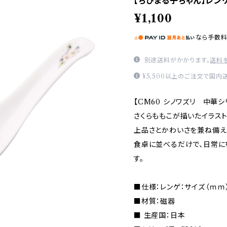
【ちびまる子ちゃん】レンゲ(
¥1,100
なら
手数
別途送料がかかります。
送料
¥5,500以上のご注文で国内
【CM60 シノワズリ 中華シ
さくらももこが描いたイラス
上品さとかわいさを兼ね備え
食卓に並べるだけで、日常に
す。
■仕様：レンゲ：サイズ（ｍｍ）
■材質：磁器
■ 生産国：日本