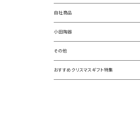
80th記念アイテム
プレート
MOOMIN ANIMATION
LA AMYS(エミーズ)
自社商品
リトルミイの日記念アイテム
ボウル
スヌーピー
LISA LARSON(リサラーソン)
ねこ企画
小田陶器
ガラスウェア
ピーターラビット
LAURA ASHLEY(ローラ アシュレイ)
Cecera(セセラ)
さざなみ
その他
カトラリー
ポケットモンスター
Finlayson(フィンレイソン)
CELEC(セレック)
吉祥
リサイクル食器
おすすめクリスマスギフト特集
お子様用食器
ちいかわ
日比谷花壇
ユニバーサルプレート
櫛目
その他
mofusand（モフサンド）
香蘭社
吉祥
メイメイウェア
mofsand×日比谷花壇
HANAE MORI(ハナエモリ)
隅切り重箱
SoSo(ソソ）