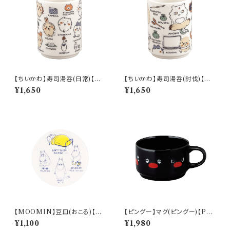
【ちいかわ】寿司湯呑(日常)【CK
【ちいかわ】寿司湯呑(討伐)【CK
W50】CKW51-327
W50】CKW52-327
¥1,650
¥1,650
【MOOMIN】豆皿(おこる)【M
【ピングー】マグ(ピングー)【PG2
M14000】MM14003-333
0】PG21-11
¥1,100
¥1,980