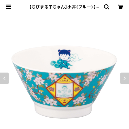
【ちびまる子ちゃん】小丼(ブルー)【C
M60】CM62-312 | yamaka offi
cial shop - 山加商店 公式オンライ
ンショップ