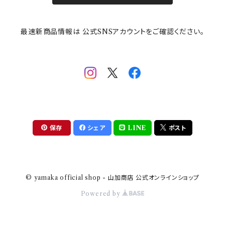
その他
mofusand（モフサンド）
香蘭社
吉祥
メイメイウェア
最速新商品情報は 公式SNSアカウントをご確認ください。
mofsand×日比谷花壇
HANAE MORI(ハナエモリ)
隅切り重箱
SoSo(ソソ）
助六の日常
THE BEATLES(ザ・ビートルズ)
komon(コモン)
旅籠
コウペンちゃん
アニカ・ヒュエット
華日和
わんなり
ちびまる子ちゃんandクレヨンしんちゃん
【山加商店×yaeko】migratory bird
HAPPY DINING(ハッピーダイニング)
プラティコ
保存
シェア
LINE
ポスト
クレヨンしんちゃん
tissage(ティサージュ）
titto(チット)
© yamaka official shop - 山加商店 公式オンラインショップ
ハローキティ
結
Powered by
サンリオキャラクターズ
すずめ茶器