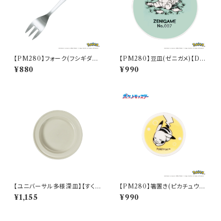
【PM280】フォーク(フシギダネ)
【PM280】豆皿(ゼニガメ)【Dail
【Daily Sketch】PM281-851
y Sketch】PM283-333
¥880
¥990
【ユニバーサル多様深皿】【すくい
【PM280】箸置き(ピカチュウ)
やすいうつわ】16.5cm ディープ
【Daily Sketch】PM284-402
¥1,155
¥990
プレート（ホワイト）【NB10】