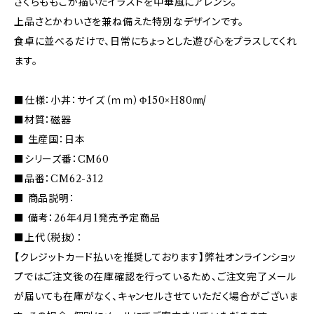
さくらももこが描いたイラストを中華風にアレンジ。
上品さとかわいさを兼ね備えた特別なデザインです。
食卓に並べるだけで、日常にちょっとした遊び心をプラスしてくれ
ます。
■仕様：小丼：サイズ（ｍｍ）Φ150×H80㎜/
■材質：磁器
■ 生産国：日本
■シリーズ番：CM60
■品番：CM62-312
■ 商品説明：
■ 備考：26年4月1発売予定商品
■上代（税抜）：
【クレジットカード払いを推奨しております】弊社オンラインショッ
プではご注文後の在庫確認を行っているため、ご注文完了メール
が届いても在庫がなく、キャンセルさせていただく場合がございま