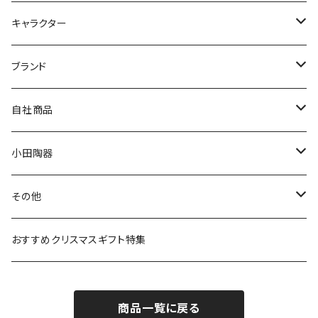
九谷焼
キャラクター
マグ＆カップ
ムーミン
ブランド
80th記念アイテム
プレート
MOOMIN ANIMATION
LA AMYS(エミーズ)
自社商品
リトルミイの日記念アイテム
ボウル
スヌーピー
LISA LARSON(リサラーソン)
ねこ企画
小田陶器
ガラスウェア
ピーターラビット
LAURA ASHLEY(ローラ アシュレイ)
Cecera(セセラ)
さざなみ
その他
カトラリー
ポケットモンスター
Finlayson(フィンレイソン)
CELEC(セレック)
吉祥
リサイクル食器
おすすめクリスマスギフト特集
お子様用食器
ちいかわ
日比谷花壇
ユニバーサルプレート
櫛目
商品一覧に戻る