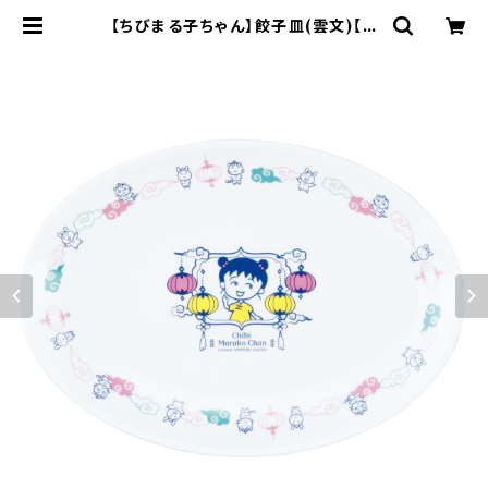
【ちびまる子ちゃん】餃子皿(雲文)【C
M60】CM63-324 | yamaka off
icial shop - 山加商店 公式オンラ
インショップ