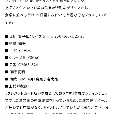
さくらももこが描いたイラストを中華風にアレンジ。
上品さとかわいさを兼ね備えた特別なデザインです。
食卓に並べるだけで、日常にちょっとした遊び心をプラスしてくれ
ます。
■仕様：餃子皿：サイズ（ｍｍ）230×165×H25㎜/
■材質：磁器
■ 生産国：日本
■シリーズ番：CM60
■品番：CM63-324
■ 商品説明：
■ 備考：26年4月1発売予定商品
■上代（税抜）：
【クレジットカード払いを推奨しております】弊社オンラインショッ
プではご注文後の在庫確認を行っているため、ご注文完了メール
が届いても在庫がなく、キャンセルさせていただく場合がございま