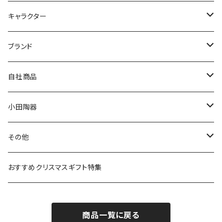
九谷焼
キャラクター
マグ＆カップ
ムーミン
ブランド
80th記念アイテム
プレート
MOOMIN ANIMATION
LA AMYS(エミーズ)
自社商品
リトルミイの日記念アイテム
ボウル
スヌーピー
LISA LARSON(リサラーソン)
ねこ企画
小田陶器
ガラスウェア
ピーターラビット
LAURA ASHLEY(ローラ アシュレイ)
Cecera(セセラ)
さざなみ
その他
カトラリー
ポケットモンスター
Finlayson(フィンレイソン)
CELEC(セレック)
吉祥
リサイクル食器
おすすめクリスマスギフト特集
お子様用食器
ちいかわ
日比谷花壇
ユニバーサルプレート
櫛目
商品一覧に戻る