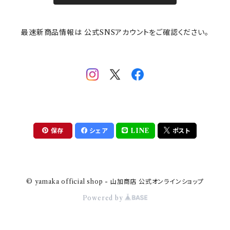
その他
mofusand（モフサンド）
香蘭社
吉祥
メイメイウェア
最速新商品情報は 公式SNSアカウントをご確認ください。
mofsand×日比谷花壇
HANAE MORI(ハナエモリ)
隅切り重箱
SoSo(ソソ）
助六の日常
THE BEATLES(ザ・ビートルズ)
komon(コモン)
旅籠
コウペンちゃん
アニカ・ヒュエット
華日和
わんなり
ちびまる子ちゃんandクレヨンしんちゃん
【山加商店×yaeko】migratory bird
HAPPY DINING(ハッピーダイニング)
プラティコ
保存
シェア
LINE
ポスト
クレヨンしんちゃん
tissage(ティサージュ）
titto(チット)
© yamaka official shop - 山加商店 公式オンラインショップ
ハローキティ
結
Powered by
サンリオキャラクターズ
すずめ茶器