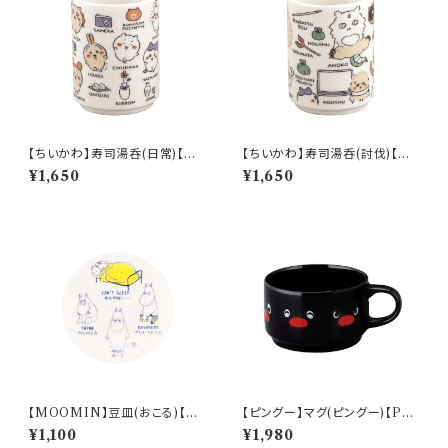
【ちいかわ】寿司湯呑(日常)【CK
【ちいかわ】寿司湯呑(討伐)【CK
W50】CKW51-327
W50】CKW52-327
¥1,650
¥1,650
【MOOMIN】豆皿(おこる)【M
【ピングー】マグ(ピングー)【PG2
M14000】MM14003-333
0】PG21-11
¥1,100
¥1,980