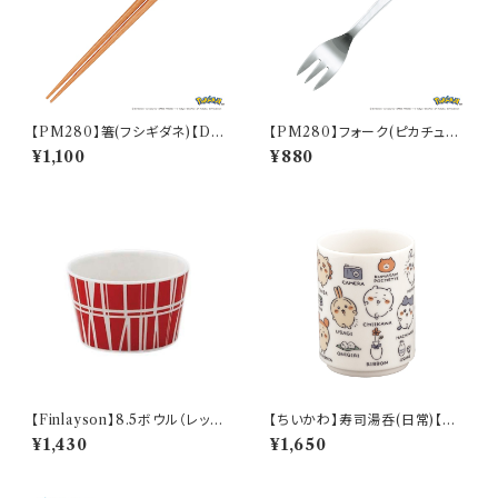
【PM280】箸(フシギダネ)【Dail
【PM280】フォーク(ピカチュウ)
y Sketch】PM281-840
【Daily Sketch】PM284-851
¥1,100
¥880
【Finlayson】8.5ボウル（レッ
【ちいかわ】寿司湯呑(日常)【CK
ド）【コロナ】
W50】CKW51-327
¥1,430
¥1,650