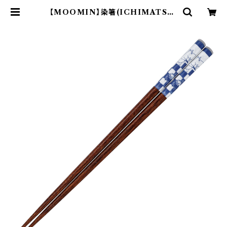
【MOOMIN】染箸(ICHIMATSU)
【MM20000】MM20001-840 | y
amaka official shop - 山加商
店 公式オンラインショップ