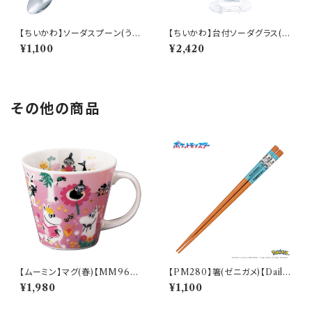
【ちいかわ】ソーダスプーン(うさ
【ちいかわ】台付ソーダグラス(ち
ぎ)【CKW40】CKW43-850
いかわ)【CKW40】CKW41-81
¥1,100
¥2,420
3
その他の商品
【ムーミン】マグ(春)【MM960
【PM280】箸(ゼニガメ)【Daily
0】MM9601-11
Sketch】PM283-840
¥1,980
¥1,100