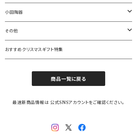
リトルミイの日記念アイテム
ボウル
スヌーピー
LISA LARSON(リサラーソン)
ねこ企画
小田陶器
ガラスウェア
ピーターラビット
LAURA ASHLEY(ローラ アシュレイ)
Cecera(セセラ)
さざなみ
その他
カトラリー
ポケットモンスター
Finlayson(フィンレイソン)
CELEC(セレック)
吉祥
リサイクル食器
おすすめクリスマスギフト特集
お子様用食器
ちいかわ
日比谷花壇
ユニバーサルプレート
櫛目
商品一覧に戻る
その他
mofusand（モフサンド）
香蘭社
吉祥
メイメイウェア
最速新商品情報は 公式SNSアカウントをご確認ください。
mofsand×日比谷花壇
HANAE MORI(ハナエモリ)
隅切り重箱
SoSo(ソソ）
助六の日常
THE BEATLES(ザ・ビートルズ)
komon(コモン)
旅籠