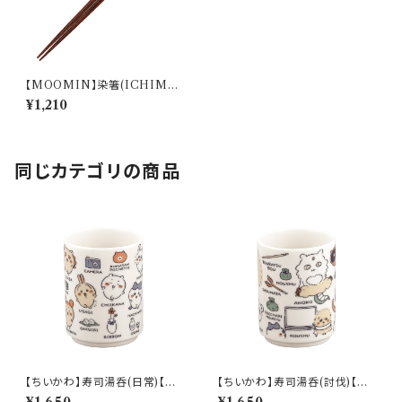
【MOOMIN】染箸(ICHIMAT
SU)【MM20000】MM20001
¥1,210
-840
同じカテゴリの商品
【ちいかわ】寿司湯呑(日常)【CK
【ちいかわ】寿司湯呑(討伐)【CK
W50】CKW51-327
W50】CKW52-327