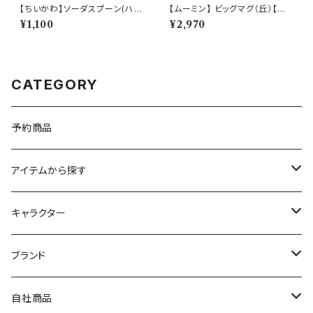
【ちいかわ】ソーダスプーン(ハチ
【ムーミン】 ビッグマグ（丘）【M
ワレ)【CKW40】CKW42-850
M3200】MM3201-35
¥1,100
¥2,970
CATEGORY
予約商品
アイテムから探す
九谷焼
キャラクター
マグ＆カップ
ムーミン
ブランド
80th記念アイテム
プレート
MOOMIN ANIMATION
LA AMYS(エミーズ)
自社商品