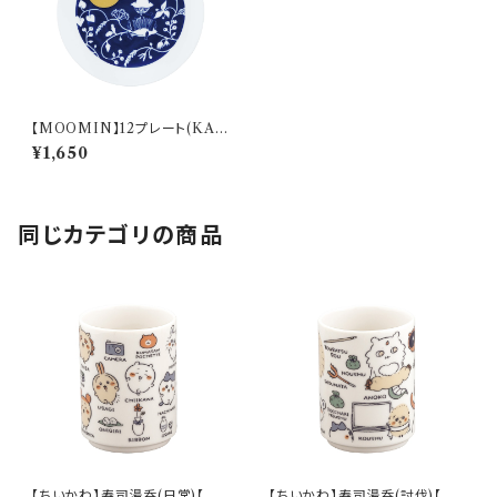
【MOOMIN】12プレート(KAR
AKUSA)【MM20000】MM2
¥1,650
0002-333
同じカテゴリの商品
【ちいかわ】寿司湯呑(日常)【CK
【ちいかわ】寿司湯呑(討伐)【CK