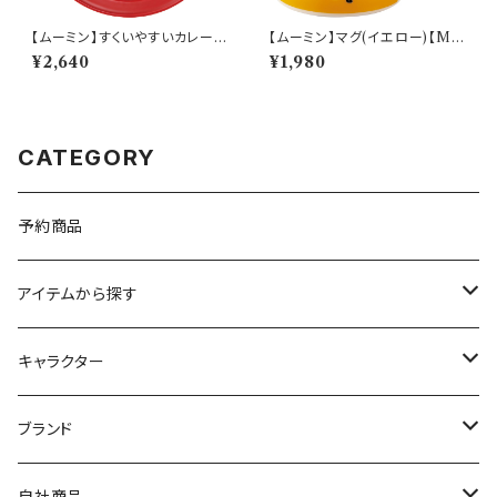
【ムーミン】すくいやすいカレー皿
【ムーミン】マグ(イエロー)【M
（リトルミィ）【MM9000】MM
M9500】MM9501-11
¥2,640
¥1,980
9002-320
CATEGORY
予約商品
アイテムから探す
九谷焼
キャラクター
マグ＆カップ
ムーミン
ブランド
80th記念アイテム
プレート
MOOMIN ANIMATION
LA AMYS(エミーズ)