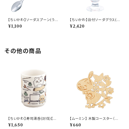
【ちいかわ】ソーダスプーン(うさ
【ちいかわ】台付ソーダグラス(ち
ぎ)【CKW40】CKW43-850
いかわ)【CKW40】CKW41-81
¥1,100
¥2,420
3
その他の商品
【ちいかわ】寿司湯呑(討伐)【CK
【ムーミン】 木製コースター（リト
W50】CKW52-327
ルミイ）【木製コースター】
¥1,650
¥660