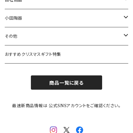
自社商品
リトルミイの日記念アイテム
ボウル
スヌーピー
LISA LARSON(リサラーソン)
ねこ企画
小田陶器
ガラスウェア
ピーターラビット
LAURA ASHLEY(ローラ アシュレイ)
Cecera(セセラ)
さざなみ
その他
カトラリー
ポケットモンスター
Finlayson(フィンレイソン)
CELEC(セレック)
吉祥
リサイクル食器
おすすめクリスマスギフト特集
お子様用食器
ちいかわ
日比谷花壇
ユニバーサルプレート
櫛目
商品一覧に戻る
その他
mofusand（モフサンド）
香蘭社
吉祥
メイメイウェア
最速新商品情報は 公式SNSアカウントをご確認ください。
mofsand×日比谷花壇
HANAE MORI(ハナエモリ)
隅切り重箱
SoSo(ソソ）
助六の日常
THE BEATLES(ザ・ビートルズ)
komon(コモン)
旅籠