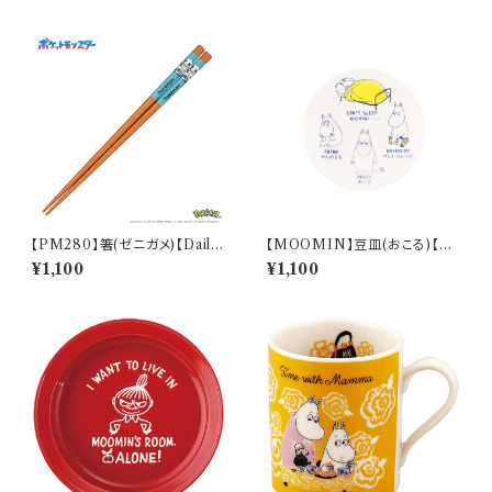
【PM280】箸(ゼニガメ)【Daily
【MOOMIN】豆皿(おこる)【M
Sketch】PM283-840
M14000】MM14003-333
¥1,100
¥1,100