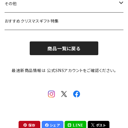
ガラスウェア
ピーターラビット
LAURA ASHLEY(ローラ アシュレイ)
Cecera(セセラ)
さざなみ
その他
カトラリー
ポケットモンスター
Finlayson(フィンレイソン)
CELEC(セレック)
吉祥
リサイクル食器
おすすめクリスマスギフト特集
お子様用食器
ちいかわ
日比谷花壇
ユニバーサルプレート
櫛目
商品一覧に戻る
その他
mofusand（モフサンド）
香蘭社
吉祥
メイメイウェア
最速新商品情報は 公式SNSアカウントをご確認ください。
mofsand×日比谷花壇
HANAE MORI(ハナエモリ)
隅切り重箱
SoSo(ソソ）
助六の日常
THE BEATLES(ザ・ビートルズ)
komon(コモン)
旅籠
コウペンちゃん
アニカ・ヒュエット
華日和
わんなり
ちびまる子ちゃんandクレヨンしんちゃん
【山加商店×yaeko】migratory bird
HAPPY DINING(ハッピーダイニング)
プラティコ
保存
シェア
LINE
ポスト