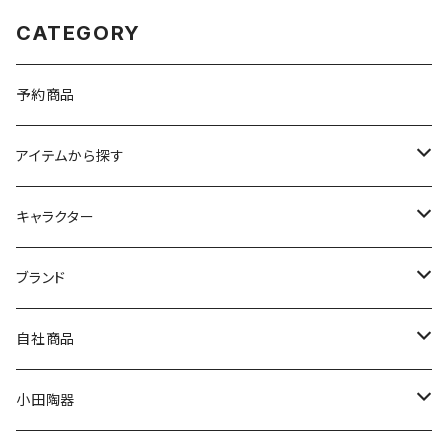
CATEGORY
予約商品
アイテムから探す
九谷焼
キャラクター
マグ＆カップ
ムーミン
ブランド
80th記念アイテム
プレート
MOOMIN ANIMATION
LA AMYS(エミーズ)
自社商品
リトルミイの日記念アイテム
ボウル
スヌーピー
LISA LARSON(リサラーソン)
ねこ企画
小田陶器