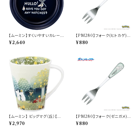
【ムーミン】すくいやすいカレー皿
【PM280】フォーク(ヒトカゲ)
（スナフキン）【MM9000】MM
【Daily Sketch】PM282-851
¥2,640
¥880
9003-320
【ムーミン】 ビッグマグ（丘）【M
【PM280】フォーク(ゼニガメ)
M3200】MM3201-35
【Daily Sketch】PM283-851
¥2,970
¥880