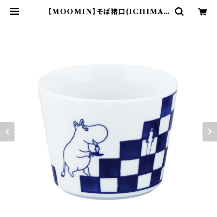
【MOOMIN】そば猪口(ICHIMAT
SU)【MM20000】MM20001-339
| yamaka official shop - 山加
商店 公式オンラインショップ