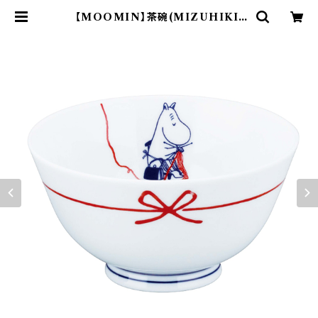
【MOOMIN】茶碗(MIZUHIKI)
【MM20000】MM20005-351 | y
amaka official shop - 山加商
店 公式オンラインショップ