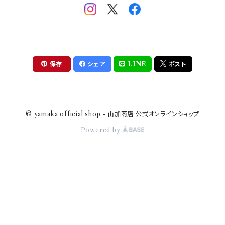
助六の日常
THE BEATLES(ザ・ビートルズ)
komon(コモン)
旅籠
コウペンちゃん
アニカ・ヒュエット
華日和
わんなり
ちびまる子ちゃんandクレヨンしんちゃん
【山加商店×yaeko】migratory bird
HAPPY DINING(ハッピーダイニング)
プラティコ
保存
シェア
LINE
ポスト
クレヨンしんちゃん
tissage(ティサージュ）
titto(チット)
© yamaka official shop - 山加商店 公式オンラインショップ
ハローキティ
結
Powered by
サンリオキャラクターズ
すずめ茶器
ちびまる子ちゃん
frill(フリル)
LINE CREATORS
honoka(ほのか）