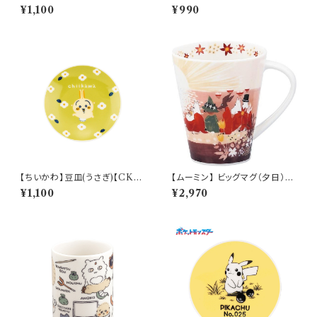
y Sketch】PM284-840
aily Sketch】PM281-333
¥1,100
¥990
【ちいかわ】豆皿(うさぎ)【CKW
【ムーミン】 ビッグマグ（夕日）
20】CKW23-333
【MM3200】
¥1,100
¥2,970