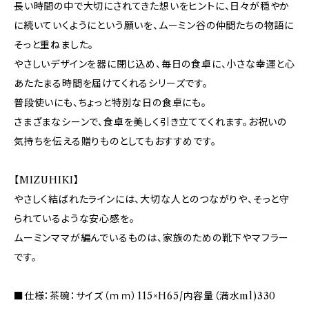
長い時間の中で大切にされてきた想いをヒントに、日々が穏やか
に続いていくようにという願いを、ムーミン谷の仲間たちの物語に
そっと重ねました。
やさしいデザインを器に閉じ込め、毎日の食卓に、小さな幸運と心
あたたまる時間を届けてくれるシリーズです。
普段使いにも、ちょっと特別な日の食卓にも。
さまざまなシーンで、食卓を美しく引き立ててくれます。お祝いの
気持ちを伝える贈りものとしてもおすすめです。
【MIZUHIKI】
やさしく結ばれたラインには、大切な人とのつながりや、そっと守
られているような安心感を。
ムーミンママが編んでいるものは、家族のための靴下やマフラー
です。
■仕様：茶碗：サイズ（ｍｍ）115×H65/内容量（満水ml)330