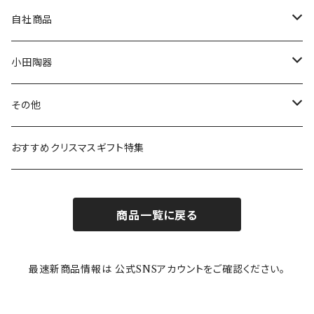
80th記念アイテム
プレート
MOOMIN ANIMATION
LA AMYS(エミーズ)
自社商品
リトルミイの日記念アイテム
ボウル
スヌーピー
LISA LARSON(リサラーソン)
ねこ企画
小田陶器
ガラスウェア
ピーターラビット
LAURA ASHLEY(ローラ アシュレイ)
Cecera(セセラ)
さざなみ
その他
カトラリー
ポケットモンスター
Finlayson(フィンレイソン)
CELEC(セレック)
吉祥
リサイクル食器
おすすめクリスマスギフト特集
お子様用食器
ちいかわ
日比谷花壇
ユニバーサルプレート
櫛目
商品一覧に戻る
その他
mofusand（モフサンド）
香蘭社
吉祥
メイメイウェア
最速新商品情報は 公式SNSアカウントをご確認ください。
mofsand×日比谷花壇
HANAE MORI(ハナエモリ)
隅切り重箱
SoSo(ソソ）