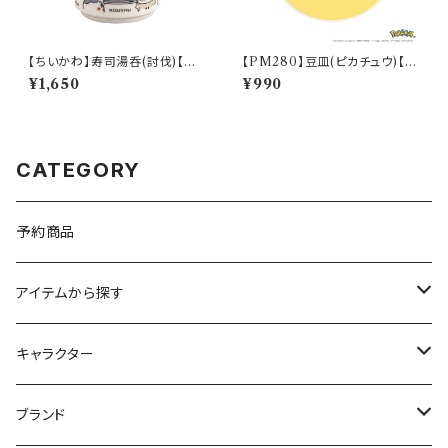
【ちいかわ】寿司湯呑(討伐)【CK
【PM280】豆皿(ピカチュウ)【D
W50】CKW52-327
aily Sketch】PM284-333
¥1,650
¥990
CATEGORY
予約商品
アイテムから探す
九谷焼
キャラクター
マグ＆カップ
ムーミン
ブランド