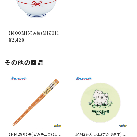
【MOOMIN】茶碗(MIZUHI
KI)【MM20000】MM20005
¥2,420
-351
その他の商品
【PM280】箸(ピカチュウ)【Dail
【PM280】豆皿(フシギダネ)【D