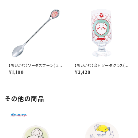
【ちいかわ】ソーダスプーン(うさ
【ちいかわ】台付ソーダグラス(ち
ぎ)【CKW40】CKW43-850
いかわ)【CKW40】CKW41-81
¥1,100
¥2,420
3
その他の商品