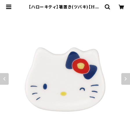
【ハローキティ】箸置き(ツバキ)【HK2
00】HK201-402 | yamaka offic
ial shop - 山加商店 公式オンライ
ンショップ