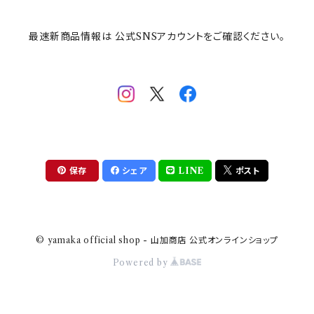
その他
mofusand（モフサンド）
香蘭社
吉祥
メイメイウェア
最速新商品情報は 公式SNSアカウントをご確認ください。
mofsand×日比谷花壇
HANAE MORI(ハナエモリ)
隅切り重箱
SoSo(ソソ）
助六の日常
THE BEATLES(ザ・ビートルズ)
komon(コモン)
旅籠
コウペンちゃん
アニカ・ヒュエット
華日和
わんなり
ちびまる子ちゃんandクレヨンしんちゃん
【山加商店×yaeko】migratory bird
HAPPY DINING(ハッピーダイニング)
プラティコ
保存
シェア
LINE
ポスト
クレヨンしんちゃん
tissage(ティサージュ）
titto(チット)
© yamaka official shop - 山加商店 公式オンラインショップ
ハローキティ
結
Powered by
サンリオキャラクターズ
すずめ茶器