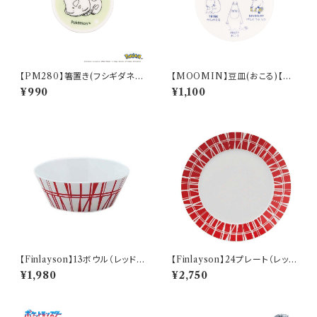
【PM280】箸置き(フシギダネ)
【MOOMIN】豆皿(おこる)【M
【Daily Sketch】PM281-402
M14000】MM14003-333
¥990
¥1,100
【Finlayson】13ボウル（レッド）
【Finlayson】24プレート（レッ
【コロナ】
ド）【コロナ】
¥1,980
¥2,750