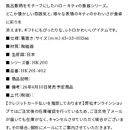
風呂敷柄をモチーフにしたハローキティの食器シリーズ。
どこか懐かしい雰囲気と、様々な表情のキティのかわいさが食卓
に彩りを
添えます。ギフトにもぴったりな、レトロかわいいアイテムです。
■仕様：箸置き：サイズ（ｍｍ）45×35×H15㎜
■材質：陶磁器
■ 生産国：日本
■シリーズ番：HK200
■品番：HK201-402
■ 商品説明：
■ 備考：26年4月10日発売予定商品
■上代（税抜）：
【クレジットカード払いを推奨しております】弊社オンラインショッ
プではご注文後の在庫確認を行っているため、ご注文完了メール
が届いても在庫がなく、キャンセルさせていただく場合がございま
す。その場合、個別にメールにてご案内させていただきます。