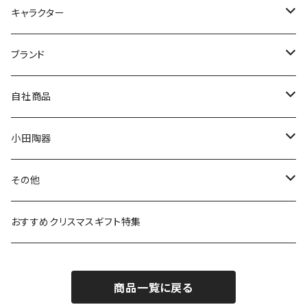
九谷焼
キャラクター
マグ＆カップ
ムーミン
ブランド
80th記念アイテム
プレート
MOOMIN ANIMATION
LA AMYS(エミーズ)
自社商品
リトルミイの日記念アイテム
ボウル
スヌーピー
LISA LARSON(リサラーソン)
ねこ企画
小田陶器
ガラスウェア
ピーターラビット
LAURA ASHLEY(ローラ アシュレイ)
Cecera(セセラ)
さざなみ
その他
カトラリー
ポケットモンスター
Finlayson(フィンレイソン)
CELEC(セレック)
吉祥
リサイクル食器
おすすめクリスマスギフト特集
お子様用食器
ちいかわ
日比谷花壇
ユニバーサルプレート
櫛目
商品一覧に戻る
その他
mofusand（モフサンド）
香蘭社
吉祥
メイメイウェア