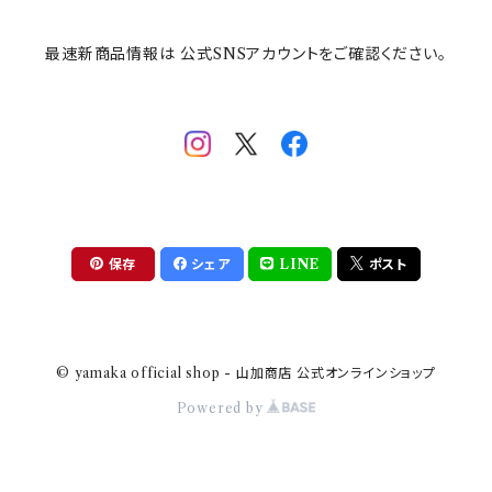
最速新商品情報は 公式SNSアカウントをご確認ください。
mofsand×日比谷花壇
HANAE MORI(ハナエモリ)
隅切り重箱
SoSo(ソソ）
助六の日常
THE BEATLES(ザ・ビートルズ)
komon(コモン)
旅籠
コウペンちゃん
アニカ・ヒュエット
華日和
わんなり
ちびまる子ちゃんandクレヨンしんちゃん
【山加商店×yaeko】migratory bird
HAPPY DINING(ハッピーダイニング)
プラティコ
保存
シェア
LINE
ポスト
クレヨンしんちゃん
tissage(ティサージュ）
titto(チット)
© yamaka official shop - 山加商店 公式オンラインショップ
ハローキティ
結
Powered by
サンリオキャラクターズ
すずめ茶器