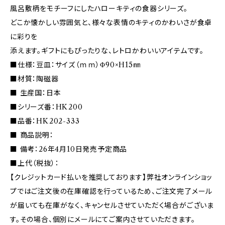
風呂敷柄をモチーフにしたハローキティの食器シリーズ。
どこか懐かしい雰囲気と、様々な表情のキティのかわいさが食卓
に彩りを
添えます。ギフトにもぴったりな、レトロかわいいアイテムです。
■仕様：豆皿：サイズ（ｍｍ）Φ90×H15㎜
■材質：陶磁器
■ 生産国：日本
■シリーズ番：HK200
■品番：HK202-333
■ 商品説明：
■ 備考：26年4月10日発売予定商品
■上代（税抜）：
【クレジットカード払いを推奨しております】弊社オンラインショッ
プではご注文後の在庫確認を行っているため、ご注文完了メール
が届いても在庫がなく、キャンセルさせていただく場合がございま
す。その場合、個別にメールにてご案内させていただきます。