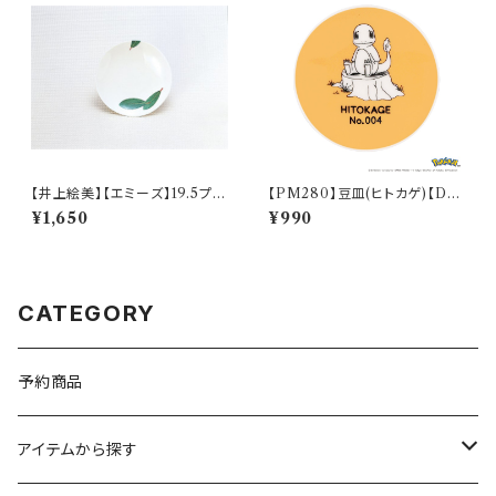
【井上絵美】【エミーズ】19.5プレ
【PM280】豆皿(ヒトカゲ)【Dail
ート【ベイリーフ】AM20-1-T2
y Sketch】PM282-333
¥1,650
¥990
2
CATEGORY
予約商品
アイテムから探す