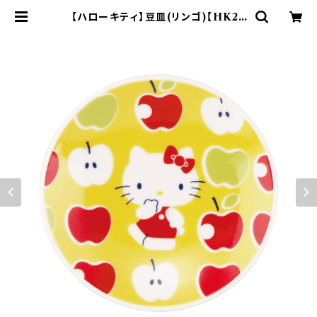
【ハローキティ】豆皿(リンゴ)【HK20
0】HK202-333 | yamaka offici
al shop - 山加商店 公式オンライン
ショップ