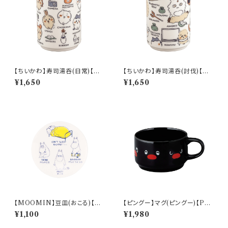
【ちいかわ】寿司湯呑(日常)【CK
【ちいかわ】寿司湯呑(討伐)【CK
W50】CKW51-327
W50】CKW52-327
¥1,650
¥1,650
【MOOMIN】豆皿(おこる)【M
【ピングー】マグ(ピングー)【PG2
M14000】MM14003-333
0】PG21-11
¥1,100
¥1,980