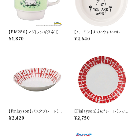
【PM280】マグ(フシギダネ)【D
【ムーミン】すくいやすいカレー皿
aily Sketch】PM281-11
（ムーミン）【MM9000】MM9
¥1,870
¥2,640
001-320
【Finlayson】パスタプレート（レ
【Finlayson】24プレート（レッ
ッド）【コロナ】
ド）【コロナ】
¥2,420
¥2,750