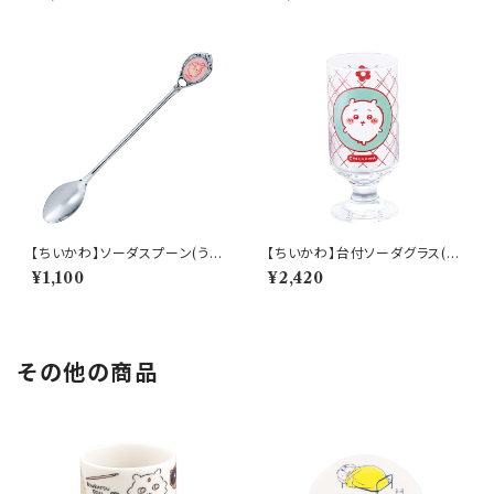
【ちいかわ】ソーダスプーン(うさ
【ちいかわ】台付ソーダグラス(ち
ぎ)【CKW40】CKW43-850
いかわ)【CKW40】CKW41-81
¥1,100
¥2,420
3
その他の商品