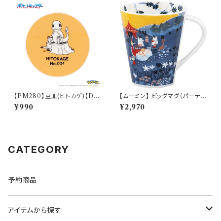
【PM280】豆皿(ヒトカゲ)【Dail
【ムーミン】 ビッグマグ（パーテ
y Sketch】PM282-333
ィ）【MM3200】MM3203-35
¥990
¥2,970
CATEGORY
予約商品
アイテムから探す