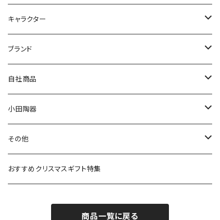
九谷焼
キャラクター
マグ＆カップ
ムーミン
ブランド
80th記念アイテム
プレート
MOOMIN ANIMATION
LA AMYS(エミーズ)
自社商品
リトルミイの日記念アイテム
ボウル
スヌーピー
LISA LARSON(リサラーソン)
ねこ企画
小田陶器
ガラスウェア
ピーターラビット
LAURA ASHLEY(ローラ アシュレイ)
Cecera(セセラ)
さざなみ
その他
カトラリー
ポケットモンスター
Finlayson(フィンレイソン)
CELEC(セレック)
吉祥
リサイクル食器
おすすめクリスマスギフト特集
お子様用食器
ちいかわ
日比谷花壇
ユニバーサルプレート
櫛目
商品一覧に戻る