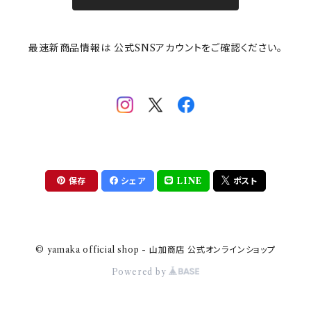
その他
mofusand（モフサンド）
香蘭社
吉祥
メイメイウェア
最速新商品情報は 公式SNSアカウントをご確認ください。
mofsand×日比谷花壇
HANAE MORI(ハナエモリ)
隅切り重箱
SoSo(ソソ）
助六の日常
THE BEATLES(ザ・ビートルズ)
komon(コモン)
旅籠
コウペンちゃん
アニカ・ヒュエット
華日和
わんなり
ちびまる子ちゃんandクレヨンしんちゃん
【山加商店×yaeko】migratory bird
HAPPY DINING(ハッピーダイニング)
プラティコ
保存
シェア
LINE
ポスト
クレヨンしんちゃん
tissage(ティサージュ）
titto(チット)
© yamaka official shop - 山加商店 公式オンラインショップ
ハローキティ
結
Powered by
サンリオキャラクターズ
すずめ茶器