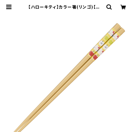
【ハローキティ】カラー箸(リンゴ)【HK
200】HK202-840 | yamaka off
icial shop - 山加商店 公式オンラ
インショップ