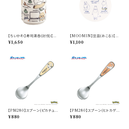
【ちいかわ】寿司湯呑(討伐)【CK
【MOOMIN】豆皿(おこる)【M
W50】CKW52-327
M14000】MM14003-333
¥1,650
¥1,100
【PM280】スプーン(ピカチュ
【PM280】スプーン(ヒトカゲ)
ウ)【Daily Sketch】PM284-8
【Daily Sketch】PM282-850
¥880
¥880
50