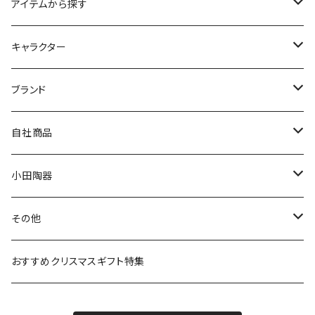
アイテムから探す
九谷焼
キャラクター
マグ＆カップ
ムーミン
ブランド
80th記念アイテム
プレート
MOOMIN ANIMATION
LA AMYS(エミーズ)
自社商品
リトルミイの日記念アイテム
ボウル
スヌーピー
LISA LARSON(リサラーソン)
ねこ企画
小田陶器
ガラスウェア
ピーターラビット
LAURA ASHLEY(ローラ アシュレイ)
Cecera(セセラ)
さざなみ
その他
カトラリー
ポケットモンスター
Finlayson(フィンレイソン)
CELEC(セレック)
吉祥
リサイクル食器
おすすめクリスマスギフト特集
お子様用食器
ちいかわ
日比谷花壇
ユニバーサルプレート
櫛目