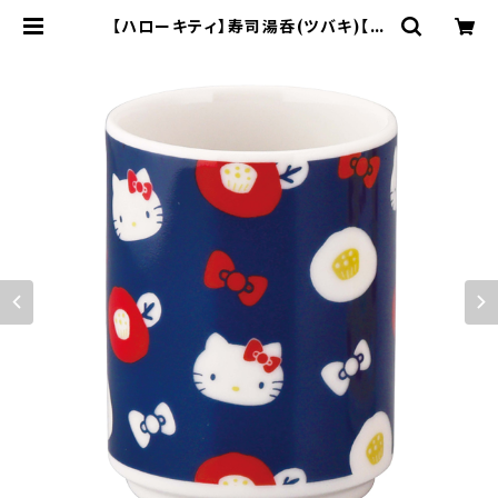
【ハローキティ】寿司湯呑(ツバキ)【H
K200】HK201-327 | yamaka of
ficial shop - 山加商店 公式オンラ
インショップ