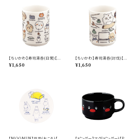
【ちいかわ】寿司湯呑(日常)【CK
【ちいかわ】寿司湯呑(討伐)【CK
W50】CKW51-327
W50】CKW52-327
¥1,650
¥1,650
【MOOMIN】豆皿(おこる)【M
【ピングー】マグ(ピングー)【PG2