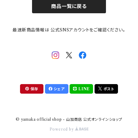
商品一覧に戻る
その他
mofusand（モフサンド）
香蘭社
吉祥
メイメイウェア
最速新商品情報は 公式SNSアカウントをご確認ください。
mofsand×日比谷花壇
HANAE MORI(ハナエモリ)
隅切り重箱
SoSo(ソソ）
助六の日常
THE BEATLES(ザ・ビートルズ)
komon(コモン)
旅籠
コウペンちゃん
アニカ・ヒュエット
華日和
わんなり
ちびまる子ちゃんandクレヨンしんちゃん
【山加商店×yaeko】migratory bird
HAPPY DINING(ハッピーダイニング)
プラティコ
保存
シェア
LINE
ポスト
クレヨンしんちゃん
tissage(ティサージュ）
titto(チット)
© yamaka official shop - 山加商店 公式オンラインショップ
ハローキティ
結
Powered by