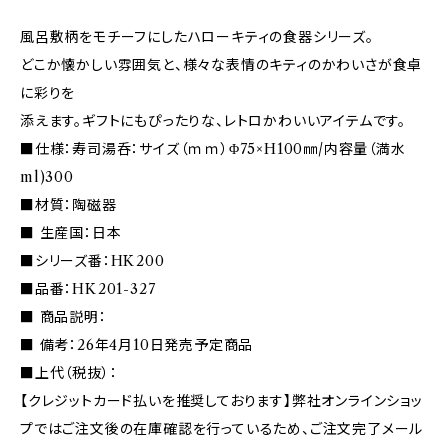
風呂敷柄をモチーフにしたハローキティの食器シリーズ。
どこか懐かしい雰囲気と、様々な表情のキティのかわいさが食卓
に彩りを
添えます。ギフトにもぴったりな、レトロかわいいアイテムです。
■仕様：寿司湯呑：サイズ（ｍｍ）Φ75×H100㎜/内容量（満水
ml)300
■材質：陶磁器
■ 生産国：日本
■シリーズ番：HK200
■品番：HK201-327
■ 商品説明：
■ 備考：26年4月10日発売予定商品
■上代（税抜）：
【クレジットカード払いを推奨しております】弊社オンラインショッ
プではご注文後の在庫確認を行っているため、ご注文完了メール