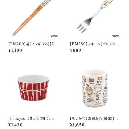
【PM280】箸(フシギダネ)【Dail
【PM280】フォーク(ピカチュウ)
y Sketch】PM281-840
【Daily Sketch】PM284-851
¥1,100
¥880
【Finlayson】8.5ボウル（レッ
【ちいかわ】寿司湯呑(日常)【CK
ド）【コロナ】
W50】CKW51-327
¥1,430
¥1,650