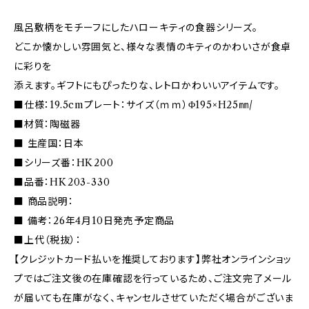
風呂敷柄をモチーフにしたハローキティの食器シリーズ。
どこか懐かしい雰囲気と、様々な表情のキティのかわいさが食卓
に彩りを
添えます。ギフトにもぴったりな、レトロかわいいアイテムです。
■仕様：19.5cmプレート：サイズ（ｍｍ）Φ195×H25㎜/
■材質：陶磁器
■ 生産国：日本
■シリーズ番：HK200
■品番：HK203-330
■ 商品説明：
■ 備考：26年4月10日発売予定商品
■上代（税抜）：
【クレジットカード払いを推奨しております】弊社オンラインショッ
プではご注文後の在庫確認を行っているため、ご注文完了メール
が届いても在庫がなく、キャンセルさせていただく場合がございま