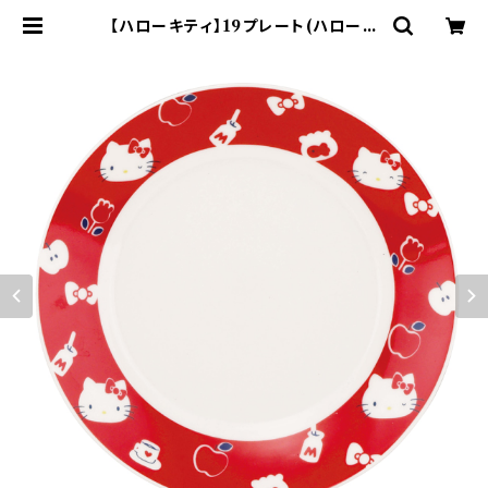
【ハローキティ】19プレート(ハローキ
ティ)【HK200】HK203-330 | ya
maka official shop - 山加商店
公式オンラインショップ