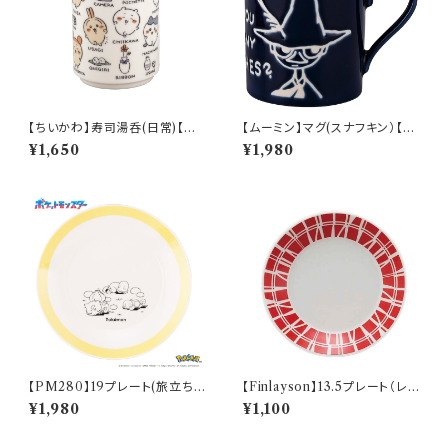
【ちいかわ】寿司湯呑(日常)【CK
【ムーミン】マグ(スナフキン）【M
W50】CKW51-327
M9000】MM9003-11
¥1,650
¥1,980
【PM280】19プレート(旅立ち)
【Finlayson】13.5プレート（レッ
【Daily Sketch】PM285-330
ド）【コロナ】
¥1,980
¥1,100