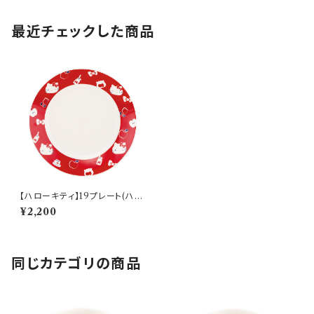
最近チェックした商品
【ハローキティ】19プレート(ハロ
ーキティ)【HK200】HK203-3
¥2,200
30
同じカテゴリの商品