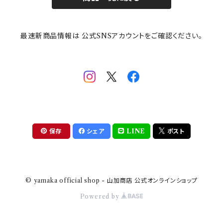
その他
mofusand（モフサンド）
香蘭社
吉祥
メイメイウェア
最速新商品情報は 公式SNSアカウントをご確認ください。
mofsand×日比谷花壇
HANAE MORI(ハナエモリ)
隅切り重箱
SoSo(ソソ）
助六の日常
THE BEATLES(ザ・ビートルズ)
komon(コモン)
旅籠
コウペンちゃん
アニカ・ヒュエット
華日和
わんなり
ちびまる子ちゃんandクレヨンしんちゃん
【山加商店×yaeko】migratory bird
HAPPY DINING(ハッピーダイニング)
プラティコ
保存
シェア
LINE
ポスト
クレヨンしんちゃん
tissage(ティサージュ）
titto(チット)
© yamaka official shop - 山加商店 公式オンラインショップ
ハローキティ
結
Powered by
サンリオキャラクターズ
すずめ茶器