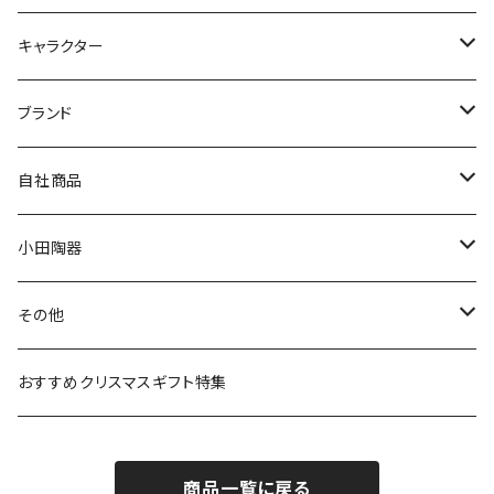
九谷焼
キャラクター
マグ＆カップ
ムーミン
ブランド
80th記念アイテム
プレート
MOOMIN ANIMATION
LA AMYS(エミーズ)
自社商品
リトルミイの日記念アイテム
ボウル
スヌーピー
LISA LARSON(リサラーソン)
ねこ企画
小田陶器
ガラスウェア
ピーターラビット
LAURA ASHLEY(ローラ アシュレイ)
Cecera(セセラ)
さざなみ
その他
カトラリー
ポケットモンスター
Finlayson(フィンレイソン)
CELEC(セレック)
吉祥
リサイクル食器
おすすめクリスマスギフト特集
お子様用食器
ちいかわ
日比谷花壇
ユニバーサルプレート
櫛目
商品一覧に戻る