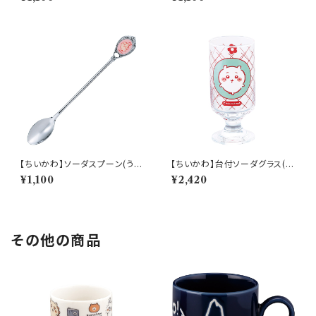
【ちいかわ】ソーダスプーン(うさ
【ちいかわ】台付ソーダグラス(ち
ぎ)【CKW40】CKW43-850
いかわ)【CKW40】CKW41-81
¥1,100
¥2,420
3
その他の商品