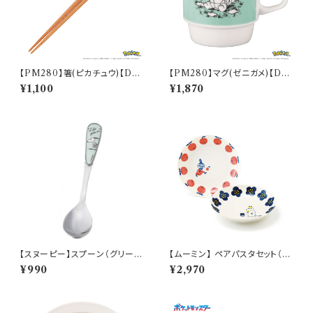
【PM280】箸(ピカチュウ)【Dail
【PM280】マグ(ゼニガメ)【Dail
y Sketch】PM284-840
y Sketch】PM283-11
¥1,100
¥1,870
【スヌーピー】スプーン（グリー
【ムーミン】 ペアパスタセット（リ
ン）【シーズン】
トルミイ・スノークのおじょうさ
¥990
¥2,970
ん）【MM030】