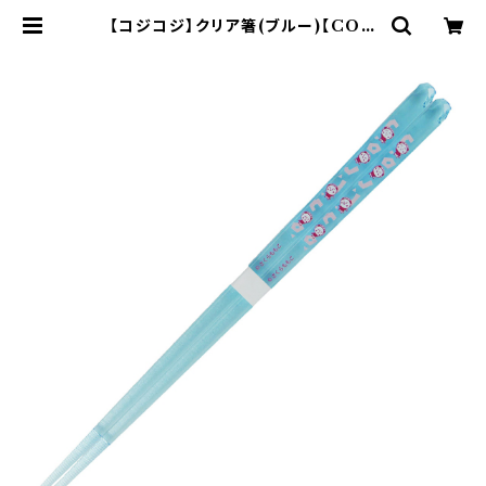
【コジコジ】クリア箸(ブルー)【COJ1
0】COJ15-840 | yamaka offici
al shop - 山加商店 公式オンライン
ショップ