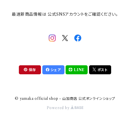
最速新商品情報は 公式SNSアカウントをご確認ください。
mofsand×日比谷花壇
HANAE MORI(ハナエモリ)
隅切り重箱
SoSo(ソソ）
助六の日常
THE BEATLES(ザ・ビートルズ)
komon(コモン)
旅籠
コウペンちゃん
アニカ・ヒュエット
華日和
わんなり
ちびまる子ちゃんandクレヨンしんちゃん
【山加商店×yaeko】migratory bird
HAPPY DINING(ハッピーダイニング)
プラティコ
保存
シェア
LINE
ポスト
クレヨンしんちゃん
tissage(ティサージュ）
titto(チット)
© yamaka official shop - 山加商店 公式オンラインショップ
ハローキティ
結
Powered by
サンリオキャラクターズ
すずめ茶器