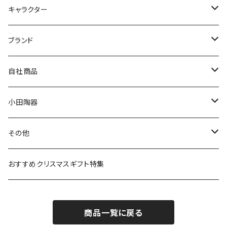
九谷焼
キャラクター
マグ＆カップ
ムーミン
ブランド
80th記念アイテム
プレート
MOOMIN ANIMATION
LA AMYS(エミーズ)
自社商品
リトルミイの日記念アイテム
ボウル
スヌーピー
LISA LARSON(リサラーソン)
ねこ企画
小田陶器
ガラスウェア
ピーターラビット
LAURA ASHLEY(ローラ アシュレイ)
Cecera(セセラ)
さざなみ
その他
カトラリー
ポケットモンスター
Finlayson(フィンレイソン)
CELEC(セレック)
吉祥
リサイクル食器
おすすめクリスマスギフト特集
お子様用食器
ちいかわ
日比谷花壇
ユニバーサルプレート
櫛目
商品一覧に戻る
その他
mofusand（モフサンド）
香蘭社
吉祥
メイメイウェア