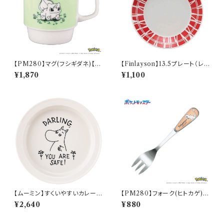
【PM280】マグ(フシギダネ)【D
【Finlayson】13.5プレート（レッ
aily Sketch】PM281-11
ド）【コロナ】
¥1,870
¥1,100
【ムーミン】すくいやすいカレー皿
【PM280】フォーク(ヒトカゲ)
（ムーミン）【MM9000】MM9
【Daily Sketch】PM282-851
¥2,640
¥880
001-320