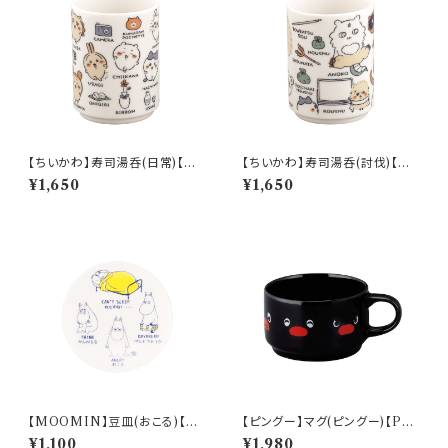
【ちいかわ】寿司湯呑(日常)【CK
【ちいかわ】寿司湯呑(討伐)【CK
W50】CKW51-327
W50】CKW52-327
¥1,650
¥1,650
【MOOMIN】豆皿(おこる)【M
【ピングー】マグ(ピングー)【PG2
M14000】MM14003-333
0】PG21-11
¥1,100
¥1,980