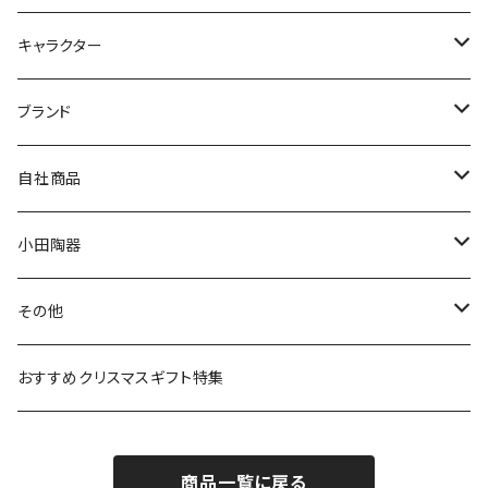
九谷焼
キャラクター
マグ＆カップ
ムーミン
ブランド
80th記念アイテム
プレート
MOOMIN ANIMATION
LA AMYS(エミーズ)
自社商品
リトルミイの日記念アイテム
ボウル
スヌーピー
LISA LARSON(リサラーソン)
ねこ企画
小田陶器
ガラスウェア
ピーターラビット
LAURA ASHLEY(ローラ アシュレイ)
Cecera(セセラ)
さざなみ
その他
カトラリー
ポケットモンスター
Finlayson(フィンレイソン)
CELEC(セレック)
吉祥
リサイクル食器
おすすめクリスマスギフト特集
お子様用食器
ちいかわ
日比谷花壇
ユニバーサルプレート
櫛目
商品一覧に戻る