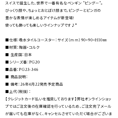
スイスで誕生した、世界で一番有名なペンギン ”ピングー”。
びっくり顔や、ちょっとおとぼけ顔まで。ピングーとピンガの
豊かな表情が楽しめるアイテムが新登場！
使っても飾っても楽しいラインナップです♪"
■仕様：吸水タイルコースター：サイズ（ｍｍ）90×90×H10㎜
■材質：陶器・コルク
■ 生産国：日本
■シリーズ番：PG20
■品番：PG23-346
■ 商品説明：
■ 備考：26年4月22発売予定商品
■上代（税抜）：
【クレジットカード払いを推奨しております】弊社オンラインショッ
プではご注文後の在庫確認を行っているため、ご注文完了メール
が届いても在庫がなく、キャンセルさせていただく場合がございま