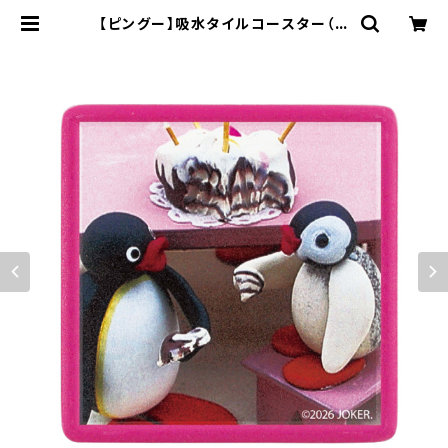
【ピングー】吸水タイルコースター（ピ
ンク）【PG20】PG23-346 | yama
ka official shop - 山加商店 公
式オンラインショップ