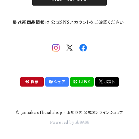
その他
mofusand（モフサンド）
香蘭社
吉祥
メイメイウェア
最速新商品情報は 公式SNSアカウントをご確認ください。
mofsand×日比谷花壇
HANAE MORI(ハナエモリ)
隅切り重箱
SoSo(ソソ）
助六の日常
THE BEATLES(ザ・ビートルズ)
komon(コモン)
旅籠
コウペンちゃん
アニカ・ヒュエット
華日和
わんなり
ちびまる子ちゃんandクレヨンしんちゃん
【山加商店×yaeko】migratory bird
HAPPY DINING(ハッピーダイニング)
プラティコ
保存
シェア
LINE
ポスト
クレヨンしんちゃん
tissage(ティサージュ）
titto(チット)
© yamaka official shop - 山加商店 公式オンラインショップ
ハローキティ
結
Powered by
サンリオキャラクターズ
すずめ茶器