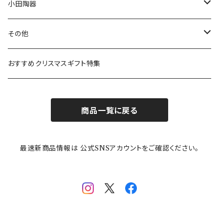
ボウル
スヌーピー
LISA LARSON(リサラーソン)
ねこ企画
小田陶器
ガラスウェア
ピーターラビット
LAURA ASHLEY(ローラ アシュレイ)
Cecera(セセラ)
さざなみ
その他
カトラリー
ポケットモンスター
Finlayson(フィンレイソン)
CELEC(セレック)
吉祥
リサイクル食器
おすすめクリスマスギフト特集
お子様用食器
ちいかわ
日比谷花壇
ユニバーサルプレート
櫛目
商品一覧に戻る
その他
mofusand（モフサンド）
香蘭社
吉祥
メイメイウェア
最速新商品情報は 公式SNSアカウントをご確認ください。
mofsand×日比谷花壇
HANAE MORI(ハナエモリ)
隅切り重箱
SoSo(ソソ）
助六の日常
THE BEATLES(ザ・ビートルズ)
komon(コモン)
旅籠
コウペンちゃん
アニカ・ヒュエット
華日和
わんなり