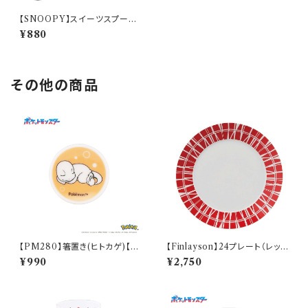
【SNOOPY】スイーツスプーン
(スヌーピー)【SN3200】SN32
¥880
01-850
その他の商品
【PM280】箸置き(ヒトカゲ)【D
【Finlayson】24プレート（レッ
aily Sketch】PM282-402
ド）【コロナ】
¥990
¥2,750