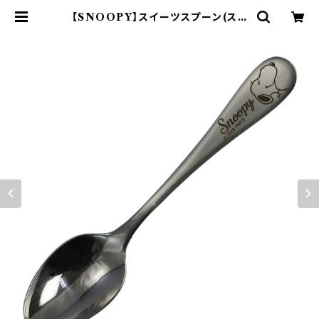
【SNOOPY】スイーツスプーン(スヌ
ーピー)【SN3200】SN3201-850 |
yamaka official shop - 山加商
店 公式オンラインショップ