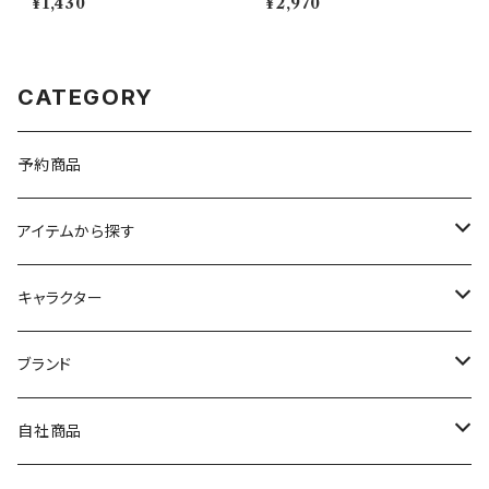
¥1,430
¥2,970
【MM9000】MM9001-863
CATEGORY
予約商品
アイテムから探す
九谷焼
キャラクター
マグ＆カップ
ムーミン
ブランド
80th記念アイテム
プレート
MOOMIN ANIMATION
LA AMYS(エミーズ)
自社商品
リトルミイの日記念アイテム