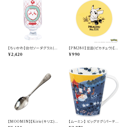
【ちいかわ】台付ソーダグラス(ち
【PM280】豆皿(ピカチュウ)【D
いかわ)【CKW40】CKW41-81
aily Sketch】PM284-333
¥2,420
¥990
3
【MOOMIN】【Kirie(キリエ)】
【ムーミン】 ビッグマグ（パーテ
すくいやすいスプーン（ムーミン）
ィ）【MM3200】MM3203-35