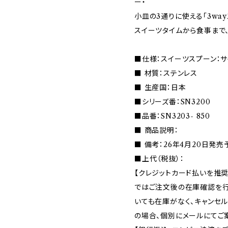
ー・
小皿の3通りに使える「3way
スイーツタイムから食事まで
■仕様：スイーツスプーン：サ
■ 材質：ステンレス
■ 生産国：日本
■シリーズ番：SN3200
■品番：SN3203- 850
■ 商品説明：
■ 備考：26年4月20日発
■上代（税抜）：
【クレジットカード払いを推奨
ではご注文後の在庫確認を行
いても在庫がなく、キャンセ
の場合、個別にメールにてご