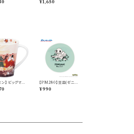
80
¥1,650
-327
ミン】 ビッグマグ
【PM280】豆皿(ゼニガ
）【MM3200】
メ)【Daily Sketch】PM
70
¥990
283-333