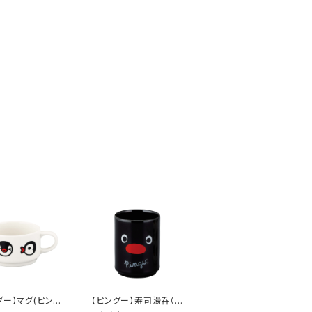
グー】マグ(ピンガ)
【ピングー】寿司湯呑（ピ
0】PG22-11
ングー）【PG20】PG21