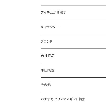
アイテムから探す
九谷焼
キャラクター
マグ＆カップ
ムーミン
ブランド
80th記念アイテム
プレート
MOOMIN ANIMATION
LA AMYS(エミーズ)
自社商品
リトルミイの日記念アイテム
ボウル
スヌーピー
LISA LARSON(リサラーソン)
ねこ企画
小田陶器
ガラスウェア
ピーターラビット
LAURA ASHLEY(ローラ アシュレイ)
Cecera(セセラ)
さざなみ
その他
カトラリー
ポケットモンスター
Finlayson(フィンレイソン)
CELEC(セレック)
吉祥
リサイクル食器
おすすめクリスマスギフト特集