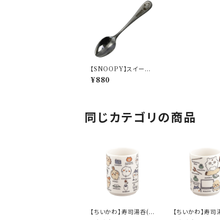
【SNOOPY】スイーツ
スプーン(ジョー・クー
¥880
ル)【SN3200】SN320
3- 850
同じカテゴリの商品
【ちいかわ】寿司湯呑(日
【ちいかわ】寿司
常)【CKW50】CKW51
伐)【CKW50】