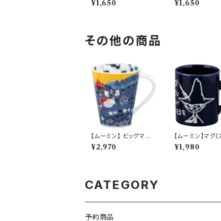
¥1,650
¥1,650
-327
2-327
その他の商品
【ムーミン】 ビッグマグ
【ムーミン】マグ(
（パーティ）【MM320
キン）【MM900
¥2,970
¥1,980
0】MM3203-35
M9003-11
CATEGORY
予約商品