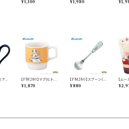
¥1,100
¥1,980
¥1,9
M14003-333
スナフ
【PM280】マグ(ヒトカ
【PM280】スプーン(ゼ
【ムー
0】M
ゲ)【Daily Sketch】P
ニガメ)【Daily Sketch】
（夕日
¥1,870
¥880
¥2,9
M282-11
PM283-850