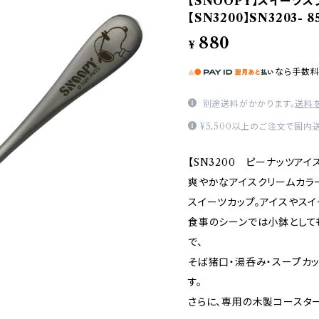
【SNOOPY】スイーツス
【SN3200】SN3203- 8
880
¥
なら
手数
別途送料がかかります。
送料
¥5,500以上のご注文で国内
【SN3200 ピーナッツアイ
爽やかなアイスクリームカラ
スイーツカップ。アイスやス
食事のシーンでは小鉢として
で、
そば猪口・湯呑み・スープカ
す。
さらに、専用の木製コースタ