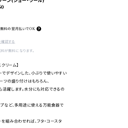
プーン(ジョー・クール)
50
料無料の
翌月払いでOK
を確認する
送料が無料になります。
スクリーム】
ーでデザインした、小ぶりで使いやすい
イーツの盛り付けはもちろん、
も活躍します。水分にも対応できるの
ップなど、多用途に使える万能食器で
ーを組み合わせれば、フタ・コースタ