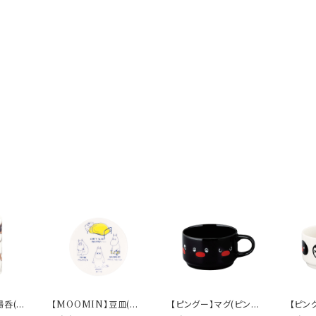
湯呑(討
【MOOMIN】豆皿(お
【ピングー】マグ(ピング
【ピン
CKW5
こる)【MM14000】M
ー)【PG20】PG21-11
【PG2