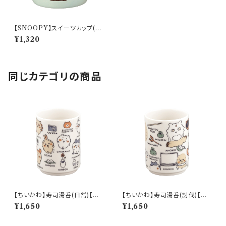
【SNOOPY】スイーツカップ(ミ
ント)【SN3200】SN3202-339
¥1,320
同じカテゴリの商品
【ちいかわ】寿司湯呑(日常)【CK
【ちいかわ】寿司湯呑(討伐)【CK
W50】CKW51-327
W50】CKW52-327
¥1,650
¥1,650