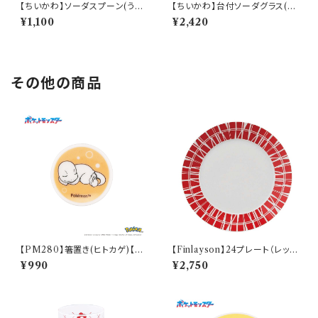
【ちいかわ】ソーダスプーン(うさ
【ちいかわ】台付ソーダグラス(ち
ぎ)【CKW40】CKW43-850
いかわ)【CKW40】CKW41-81
¥1,100
¥2,420
3
その他の商品
【PM280】箸置き(ヒトカゲ)【D
【Finlayson】24プレート（レッ
aily Sketch】PM282-402
ド）【コロナ】
¥990
¥2,750