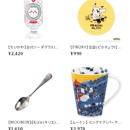
【ちいかわ】台付ソーダグラス(ち
【PM280】豆皿(ピカチュウ)【D
いかわ)【CKW40】CKW41-81
aily Sketch】PM284-333
¥2,420
¥990
3
【MOOMIN】【Kirie(キリエ)】
【ムーミン】 ビッグマグ（パーテ
すくいやすいスプーン（ムーミン）
ィ）【MM3200】MM3203-35
¥1,430
¥2,970