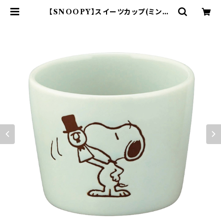
【SNOOPY】スイーツカップ(ミント)
【SN3200】SN3202-339 | yama
ka official shop - 山加商店 公
式オンラインショップ