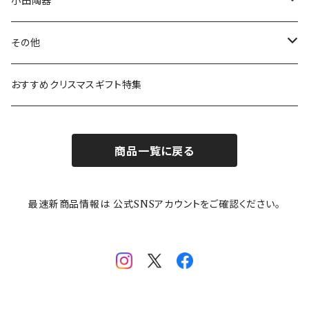
ボウル
スヌーピー
LISA LARSON(リサラーソン)
ねこ企画
小田陶器
ガラスウェア
ピーターラビット
LAURA ASHLEY(ローラ アシュレイ)
Cecera(セセラ)
さざなみ
その他
カトラリー
ポケットモンスター
Finlayson(フィンレイソン)
CELEC(セレック)
吉祥
リサイクル食器
おすすめクリスマスギフト特集
お子様用食器
ちいかわ
日比谷花壇
ユニバーサルプレート
櫛目
商品一覧に戻る
その他
mofusand（モフサンド）
香蘭社
吉祥
メイメイウェア
最速新商品情報は 公式SNSアカウントをご確認ください。
mofsand×日比谷花壇
HANAE MORI(ハナエモリ)
隅切り重箱
SoSo(ソソ）
助六の日常
THE BEATLES(ザ・ビートルズ)
komon(コモン)
旅籠
コウペンちゃん
アニカ・ヒュエット
華日和
わんなり