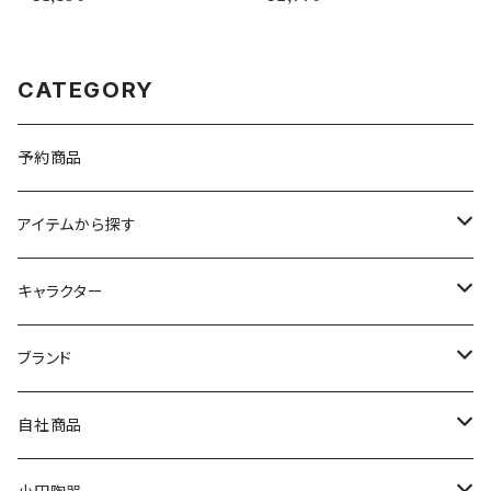
【MM9000】MM9001-863
CATEGORY
予約商品
アイテムから探す
九谷焼
キャラクター
マグ＆カップ
ムーミン
ブランド
80th記念アイテム
プレート
MOOMIN ANIMATION
LA AMYS(エミーズ)
自社商品
リトルミイの日記念アイテム