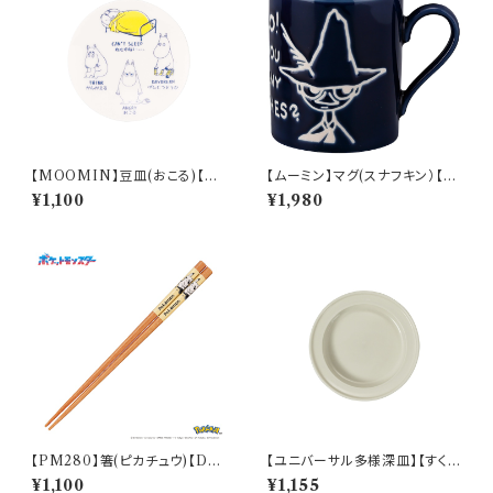
【MOOMIN】豆皿(おこる)【M
【ムーミン】マグ(スナフキン）【M
M14000】MM14003-333
M9000】MM9003-11
¥1,100
¥1,980
【PM280】箸(ピカチュウ)【Dail
【ユニバーサル多様深皿】【すくい
y Sketch】PM284-840
やすいうつわ】16.5cm ディープ
¥1,100
¥1,155