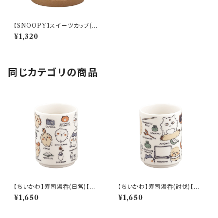
【SNOOPY】スイーツカップ(モ
カ)【SN3200】SN3203-339
¥1,320
同じカテゴリの商品
【ちいかわ】寿司湯呑(日常)【CK
【ちいかわ】寿司湯呑(討伐)【CK
W50】CKW51-327
W50】CKW52-327
¥1,650
¥1,650