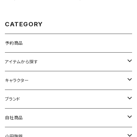
プレート（ホワイト）【NB10】
CATEGORY
予約商品
アイテムから探す
九谷焼
キャラクター
マグ＆カップ
ムーミン
ブランド
80th記念アイテム
プレート
MOOMIN ANIMATION
LA AMYS(エミーズ)
自社商品
リトルミイの日記念アイテム
ボウル
スヌーピー
LISA LARSON(リサラーソン)
ねこ企画
小田陶器