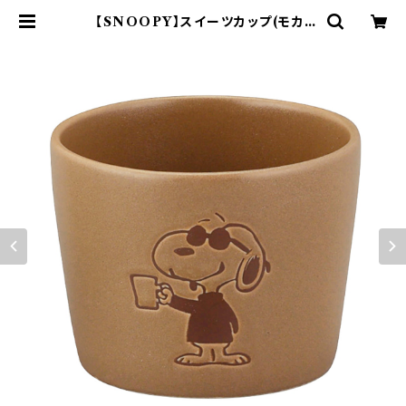
【SNOOPY】スイーツカップ(モカ)
【SN3200】SN3203-339 | yama
ka official shop - 山加商店 公
式オンラインショップ