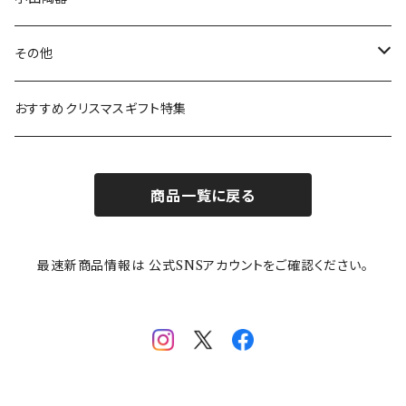
ガラスウェア
ピーターラビット
LAURA ASHLEY(ローラ アシュレイ)
Cecera(セセラ)
さざなみ
その他
カトラリー
ポケットモンスター
Finlayson(フィンレイソン)
CELEC(セレック)
吉祥
リサイクル食器
おすすめクリスマスギフト特集
お子様用食器
ちいかわ
日比谷花壇
ユニバーサルプレート
櫛目
商品一覧に戻る
その他
mofusand（モフサンド）
香蘭社
吉祥
メイメイウェア
最速新商品情報は 公式SNSアカウントをご確認ください。
mofsand×日比谷花壇
HANAE MORI(ハナエモリ)
隅切り重箱
SoSo(ソソ）
助六の日常
THE BEATLES(ザ・ビートルズ)
komon(コモン)
旅籠
コウペンちゃん
アニカ・ヒュエット
華日和
わんなり