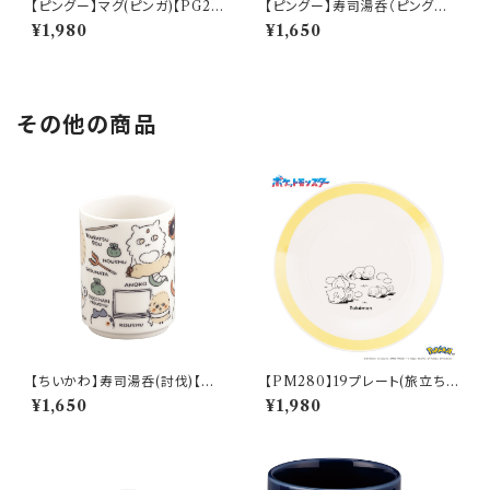
【ピングー】マグ(ピンガ)【PG2
【ピングー】寿司湯呑（ピングー）
0】PG22-11
【PG20】PG21-327
¥1,980
¥1,650
その他の商品
【ちいかわ】寿司湯呑(討伐)【CK
【PM280】19プレート(旅立ち)
W50】CKW52-327
【Daily Sketch】PM285-330
¥1,650
¥1,980