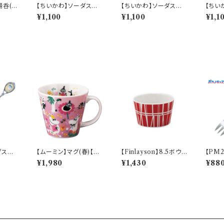
湯呑(討
【ちいかわ】ソーダスプ
【ちいかわ】ソーダスプ
【ちい
CKW5
ーン(ちいかわ)【CKW4
ーン(ハチワレ)【CKW4
ーン(
¥1,100
¥1,100
¥1,1
0】CKW41-850
0】CKW42-850
0】CK
ダスプ
【ムーミン】マグ(春)【M
【Finlayson】8.5ボウル
【PM
CKW4
M9600】MM9601-1
（レッド）【コロナ】
カチュウ
¥1,980
¥1,430
¥88
0
1
h】PM