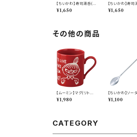
【ちいかわ】寿司湯呑(日
【ちいかわ】寿司
常)【CKW50】CKW51
伐)【CKW50】
¥1,650
¥1,650
-327
2-327
その他の商品
【ムーミン】マグ(リトルミ
【ちいかわ】ソー
ィ）【MM9000】MM9
ーン(ハチワレ)【
¥1,980
¥1,100
002-11
0】CKW42-85
CATEGORY