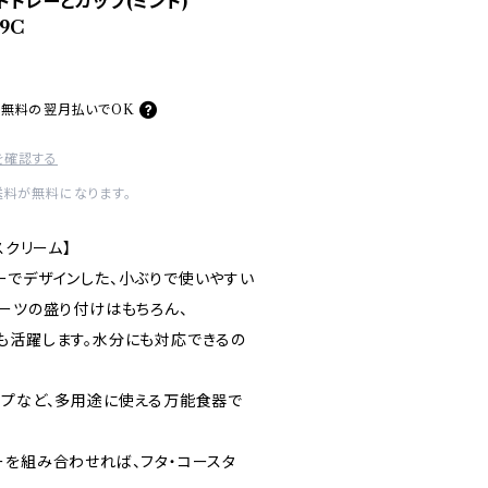
ッドトレーとカップ(ミント)
39C
料無料の
翌月払いでOK
を確認する
送料が無料になります。
スクリーム】
ーでデザインした、小ぶりで使いやすい
イーツの盛り付けはもちろん、
も活躍します。水分にも対応できるの
ップなど、多用途に使える万能食器で
ーを組み合わせれば、フタ・コースタ