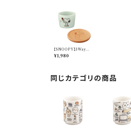
【SNOOPY】3Wayウッ
ドトレーとカップ(ミント)
¥1,980
【SN3200】SN3202-
339C
同じカテゴリの商品