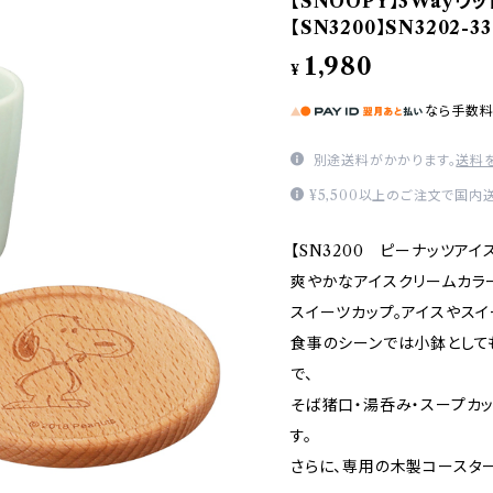
【SNOOPY】3Wayウ
【SN3200】SN3202-3
1,980
¥
なら
手数
別途送料がかかります。
送料
¥5,500以上のご注文で国内
【SN3200 ピーナッツアイ
爽やかなアイスクリームカラ
スイーツカップ。アイスやス
食事のシーンでは小鉢として
で、
そば猪口・湯呑み・スープカ
す。
さらに、専用の木製コースタ