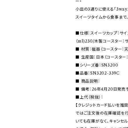
ー・
小皿の3通りに使える「3way
スイーツタイムから食事まで
■仕様：スイーツカップ：サイズ
（ml)230/木製コースター：サ
■ 材質：磁器（コースター：
■ 生産国：日本（コースター
■シリーズ番：SN3200
■品番：SN3202-339C
■ 商品説明：
■ 備考：26年4月20日発
■上代（税抜）：
【クレジットカード払いを推奨
ではご注文後の在庫確認を行
いても在庫がなく、キャンセ