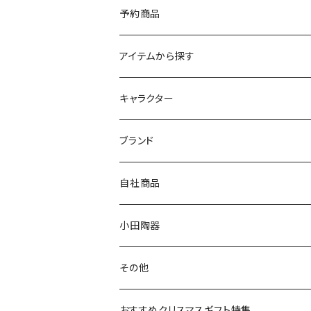
予約商品
アイテムから探す
九谷焼
キャラクター
マグ＆カップ
ムーミン
ブランド
80th記念アイテム
プレート
MOOMIN ANIMATION
LA AMYS(エミーズ)
自社商品
リトルミイの日記念アイテム
ボウル
スヌーピー
LISA LARSON(リサラーソン)
ねこ企画
小田陶器
ガラスウェア
ピーターラビット
LAURA ASHLEY(ローラ アシュレイ)
Cecera(セセラ)
さざなみ
その他
カトラリー
ポケットモンスター
Finlayson(フィンレイソン)
CELEC(セレック)
吉祥
リサイクル食器
おすすめクリスマスギフト特集