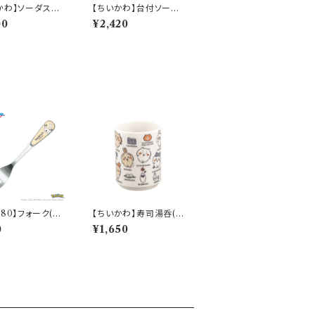
かわ】ソーダスプ
【ちいかわ】台付ソーダ
うさぎ)【CKW4
グラス(ちいかわ)【CK
00
¥2,420
W43-850
W40】CKW41-813
280】フォーク(ピ
【ちいかわ】寿司湯呑(日
)【Daily Sketc
常)【CKW50】CKW51
0
¥1,650
284-851
-327