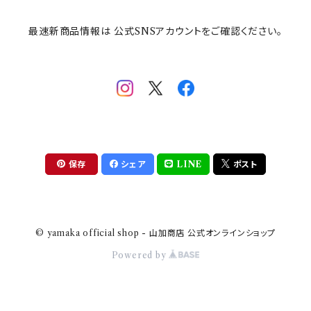
最速新商品情報は 公式SNSアカウントをご確認ください。
mofsand×日比谷花壇
HANAE MORI(ハナエモリ)
隅切り重箱
SoSo(ソソ）
助六の日常
THE BEATLES(ザ・ビートルズ)
komon(コモン)
旅籠
コウペンちゃん
アニカ・ヒュエット
華日和
わんなり
ちびまる子ちゃんandクレヨンしんちゃん
【山加商店×yaeko】migratory bird
HAPPY DINING(ハッピーダイニング)
プラティコ
保存
シェア
LINE
ポスト
クレヨンしんちゃん
tissage(ティサージュ）
titto(チット)
© yamaka official shop - 山加商店 公式オンラインショップ
ハローキティ
結
Powered by
サンリオキャラクターズ
すずめ茶器