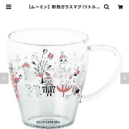
【ムーミン】 耐熱ガラスマグ（リトルミ
イ）【耐熱ガラスマグ】 | yamaka of
ficial shop - 山加商店 公式オンラ
インショップ