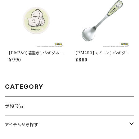
【PM280】箸置き(フシギダネ)
【PM280】スプーン(フシギダ
【Daily Sketch】PM281-402
ネ)【Daily Sketch】PM281-8
¥990
¥880
50
CATEGORY
予約商品
アイテムから探す