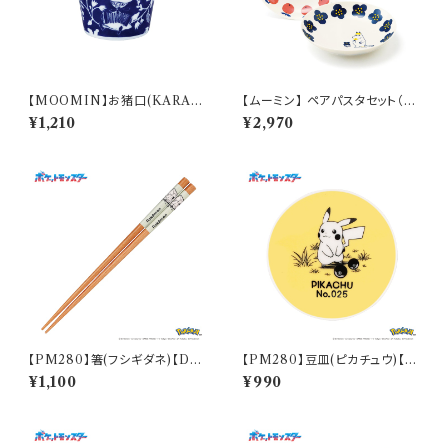
【MOOMIN】お猪口(KARAK
【ムーミン】 ペアパスタセット（リ
USA)【MM20000】MM200
トルミイ・スノークのおじょうさ
¥1,210
¥2,970
02-349
ん）【MM030】
【PM280】箸(フシギダネ)【Dail
【PM280】豆皿(ピカチュウ)【D
y Sketch】PM281-840
aily Sketch】PM284-333
¥1,100
¥990