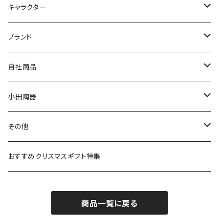
九谷焼
キャラクター
マグ＆カップ
ムーミン
ブランド
80th記念アイテム
プレート
MOOMIN ANIMATION
LA AMYS(エミーズ)
自社商品
リトルミイの日記念アイテム
ボウル
スヌーピー
LISA LARSON(リサラーソン)
ねこ企画
小田陶器
ガラスウェア
ピーターラビット
LAURA ASHLEY(ローラ アシュレイ)
Cecera(セセラ)
さざなみ
その他
カトラリー
ポケットモンスター
Finlayson(フィンレイソン)
CELEC(セレック)
吉祥
リサイクル食器
おすすめクリスマスギフト特集
お子様用食器
ちいかわ
日比谷花壇
ユニバーサルプレート
櫛目
商品一覧に戻る
その他
mofusand（モフサンド）
香蘭社
吉祥
メイメイウェア