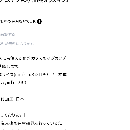
グ（スナフキン）【耐熱ガラスマグ】
料無料の
翌月払いでOK
を確認する
送料が無料になります。
スにも使える耐熱ガラスのマグカップ。
活躍します。
サイズ(mm) φ82×H90 / 本体
水/ml) 330
絵付加工：日本
しております】
ご注文後の在庫確認を行っているた