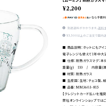
【ムーミン】 耐熱ガラスマ
¥2,200
なら
手数
別途送料がかかります。
送料
¥5,500以上のご注文で国内
■ 商品説明：ホットにもアイ
電子レンジも使えて1年中大
■ 仕様：耐熱ガラスマグ：本体
重量(g) 110 / 内容量(満
■ 材質：耐熱ガラス
■ 生産国：生地：チェコ製、
■ 品番：MM3603-815
【クレジットカード払いを推奨
弊社オンラインショップでは