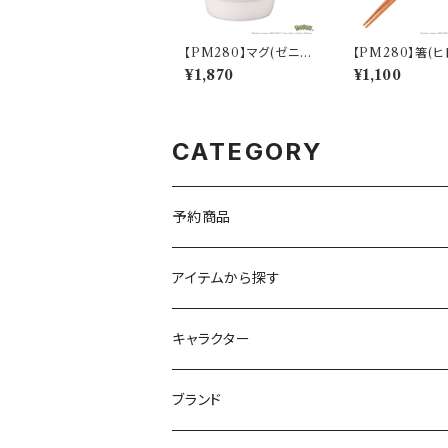
【PM280】マグ(ゼニガ
【PM280】箸(ヒ
メ)【Daily Sketch】PM
【Daily Sketch
¥1,870
¥1,100
283-11
82-840
CATEGORY
予約商品
アイテムから探す
九谷焼
キャラクター
マグ＆カップ
ムーミン
ブランド