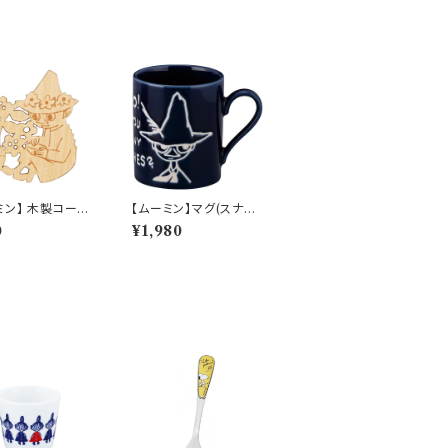
ミン】 木製コース
【ムーミン】マグ(スナフ
スナフキン）【木製
キン）【MM9000】M
0
¥1,980
ター】
M9003-11