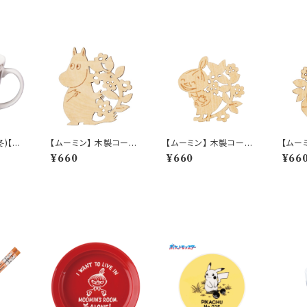
冬)【M
【ムーミン】 木製コース
【ムーミン】 木製コース
【ムー
04-1
ター（ムーミン）【木製コ
ター（リトルミイ）【木製
ター（
¥660
¥660
¥66
ースター】
コースター】
コース