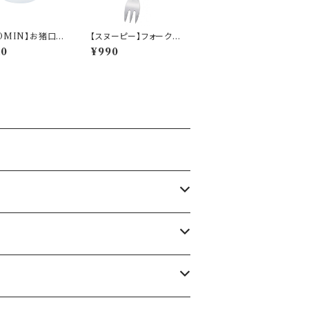
OMIN】お猪口
【スヌーピー】フォーク
UNAGIMON)【M
（イエロー）【シーズン】
10
¥990
000】MM2000
9