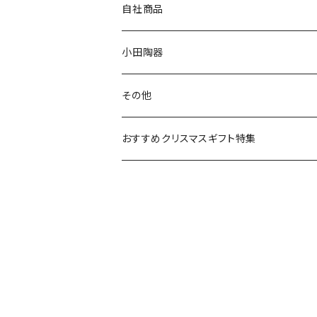
80th記念アイテム
プレート
MOOMIN ANIMATION
LA AMYS(エミーズ)
自社商品
リトルミイの日記念アイテム
ボウル
スヌーピー
LISA LARSON(リサラーソン)
ねこ企画
小田陶器
ガラスウェア
ピーターラビット
LAURA ASHLEY(ローラ アシュレイ)
Cecera(セセラ)
さざなみ
その他
カトラリー
ポケットモンスター
Finlayson(フィンレイソン)
CELEC(セレック)
吉祥
リサイクル食器
おすすめクリスマスギフト特集
お子様用食器
ちいかわ
日比谷花壇
ユニバーサルプレート
櫛目
その他
mofusand（モフサンド）
香蘭社
吉祥
メイメイウェア
mofsand×日比谷花壇
HANAE MORI(ハナエモリ)
隅切り重箱
SoSo(ソソ）
助六の日常
THE BEATLES(ザ・ビートルズ)
komon(コモン)
旅籠