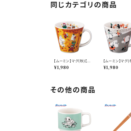
同じカテゴリの商品
【ムーミン】マグ(秋)【M
【ムーミン】マグ(
M9600】MM9603-1
M9600】MM96
¥1,980
¥1,980
1
1
その他の商品