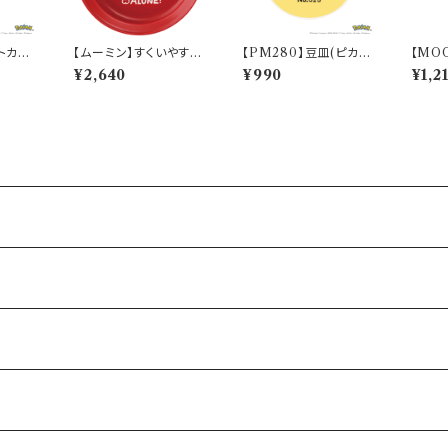
トカゲ)
【ムーミン】すくいやすい
【PM280】豆皿(ピカチ
【MO
】PM2
カレー皿（リトルミィ）
ュウ)【Daily Sketch】P
(TS
¥2,640
¥990
¥1,2
【MM9000】MM900
M284-333
M20
2-320
3-34