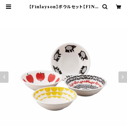
【Finlayson】ボウルセット【FIN5
0】 | yamaka official shop -
山加商店 公式オンラインショップ