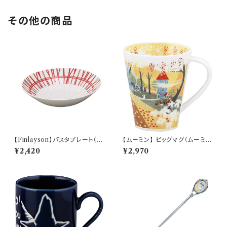
その他の商品
【Finlayson】パスタプレート（レ
【ムーミン】 ビッグマグ（ムーミン
ッド）【コロナ】
ハウス）【MM3200】MM3204
¥2,420
¥2,970
-35