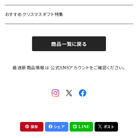
カトラリー
ポケットモンスター
Finlayson(フィンレイソン)
CELEC(セレック)
吉祥
リサイクル食器
おすすめクリスマスギフト特集
お子様用食器
ちいかわ
日比谷花壇
ユニバーサルプレート
櫛目
商品一覧に戻る
その他
mofusand（モフサンド）
香蘭社
吉祥
メイメイウェア
最速新商品情報は 公式SNSアカウントをご確認ください。
mofsand×日比谷花壇
HANAE MORI(ハナエモリ)
隅切り重箱
SoSo(ソソ）
助六の日常
THE BEATLES(ザ・ビートルズ)
komon(コモン)
旅籠
コウペンちゃん
アニカ・ヒュエット
華日和
わんなり
ちびまる子ちゃんandクレヨンしんちゃん
【山加商店×yaeko】migratory bird
HAPPY DINING(ハッピーダイニング)
プラティコ
保存
シェア
LINE
ポスト