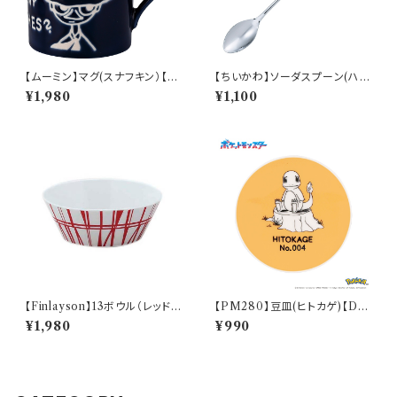
【ムーミン】マグ(スナフキン）【M
【ちいかわ】ソーダスプーン(ハチ
M9000】MM9003-11
ワレ)【CKW40】CKW42-850
¥1,980
¥1,100
【Finlayson】13ボウル（レッド）
【PM280】豆皿(ヒトカゲ)【Dail
【コロナ】
y Sketch】PM282-333
¥1,980
¥990