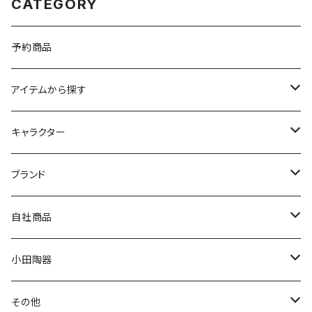
CATEGORY
予約商品
アイテムから探す
九谷焼
キャラクター
マグ＆カップ
ムーミン
ブランド
80th記念アイテム
プレート
MOOMIN ANIMATION
LA AMYS(エミーズ)
自社商品
リトルミイの日記念アイテム
ボウル
スヌーピー
LISA LARSON(リサラーソン)
ねこ企画
小田陶器
ガラスウェア
ピーターラビット
LAURA ASHLEY(ローラ アシュレイ)
Cecera(セセラ)
さざなみ
その他