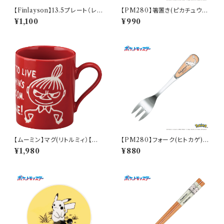
【Finlayson】13.5プレート（レッ
【PM280】箸置き(ピカチュウ)
ド）【コロナ】
【Daily Sketch】PM284-402
¥1,100
¥990
【ムーミン】マグ(リトルミィ）【M
【PM280】フォーク(ヒトカゲ)
M9000】MM9002-11
【Daily Sketch】PM282-851
¥1,980
¥880