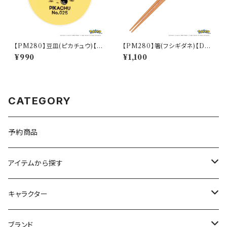
【PM280】豆皿(ピカチュウ)【D
【PM280】箸(フシギダネ)【Dail
aily Sketch】PM284-333
y Sketch】PM281-840
¥990
¥1,100
CATEGORY
予約商品
アイテムから探す
九谷焼
キャラクター
マグ＆カップ
ムーミン
ブランド