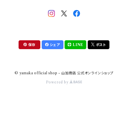
助六の日常
THE BEATLES(ザ・ビートルズ)
komon(コモン)
旅籠
コウペンちゃん
アニカ・ヒュエット
華日和
わんなり
ちびまる子ちゃんandクレヨンしんちゃん
【山加商店×yaeko】migratory bird
HAPPY DINING(ハッピーダイニング)
プラティコ
保存
シェア
LINE
ポスト
クレヨンしんちゃん
tissage(ティサージュ）
titto(チット)
© yamaka official shop - 山加商店 公式オンラインショップ
ハローキティ
結
Powered by
サンリオキャラクターズ
すずめ茶器
ちびまる子ちゃん
frill(フリル)