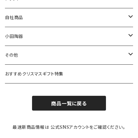
80th記念アイテム
プレート
MOOMIN ANIMATION
LA AMYS(エミーズ)
自社商品
リトルミイの日記念アイテム
ボウル
スヌーピー
LISA LARSON(リサラーソン)
ねこ企画
小田陶器
ガラスウェア
ピーターラビット
LAURA ASHLEY(ローラ アシュレイ)
Cecera(セセラ)
さざなみ
その他
カトラリー
ポケットモンスター
Finlayson(フィンレイソン)
CELEC(セレック)
吉祥
リサイクル食器
おすすめクリスマスギフト特集
お子様用食器
ちいかわ
日比谷花壇
ユニバーサルプレート
櫛目
商品一覧に戻る
その他
mofusand（モフサンド）
香蘭社
吉祥
メイメイウェア
最速新商品情報は 公式SNSアカウントをご確認ください。
mofsand×日比谷花壇
HANAE MORI(ハナエモリ)
隅切り重箱
SoSo(ソソ）