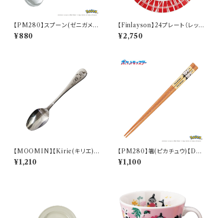
【PM280】スプーン(ゼニガメ)
【Finlayson】24プレート（レッ
【Daily Sketch】PM283-850
ド）【コロナ】
¥880
¥2,750
【MOOMIN】【Kirie(キリエ)】
【PM280】箸(ピカチュウ)【Dail
すくいやすいスプーンＳ（リトルミ
y Sketch】PM284-840
¥1,210
¥1,100
イ）【MM9000】MM9002-8
50