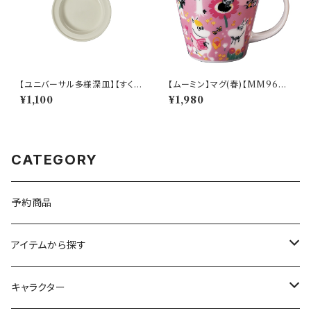
【ユニバーサル多様深皿】【すくい
【ムーミン】マグ(春)【MM960
やすいうつわ】14cm ディーププ
0】MM9601-11
¥1,100
¥1,980
レート（ホワイト）【NB10】
CATEGORY
予約商品
アイテムから探す
九谷焼
キャラクター