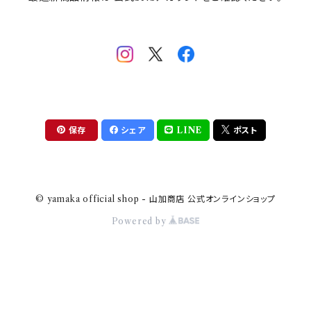
mofsand×日比谷花壇
HANAE MORI(ハナエモリ)
隅切り重箱
SoSo(ソソ）
助六の日常
THE BEATLES(ザ・ビートルズ)
komon(コモン)
旅籠
コウペンちゃん
アニカ・ヒュエット
華日和
わんなり
ちびまる子ちゃんandクレヨンしんちゃん
【山加商店×yaeko】migratory bird
HAPPY DINING(ハッピーダイニング)
プラティコ
保存
シェア
LINE
ポスト
クレヨンしんちゃん
tissage(ティサージュ）
titto(チット)
© yamaka official shop - 山加商店 公式オンラインショップ
ハローキティ
結
Powered by
サンリオキャラクターズ
すずめ茶器
ちびまる子ちゃん
frill(フリル)