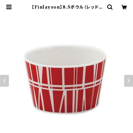
【Finlayson】8.5ボウル（レッド）
【コロナ】 | yamaka official sho
p - 山加商店 公式オンラインショップ