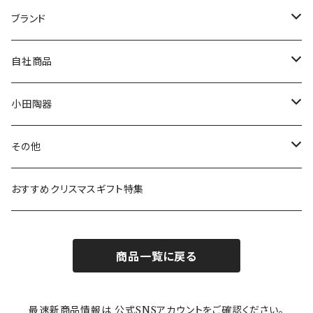
マグ＆カップ
ムーミン
ブランド
80th記念アイテム
プレート
MOOMIN ANIMATION
LA AMYS(エミーズ)
自社商品
リトルミイの日記念アイテム
ボウル
スヌーピー
LISA LARSON(リサラーソン)
ねこ企画
小田陶器
ガラスウェア
ピーターラビット
LAURA ASHLEY(ローラ アシュレイ)
Cecera(セセラ)
さざなみ
その他
カトラリー
ポケットモンスター
Finlayson(フィンレイソン)
CELEC(セレック)
吉祥
リサイクル食器
おすすめクリスマスギフト特集
お子様用食器
ちいかわ
日比谷花壇
ユニバーサルプレート
櫛目
商品一覧に戻る
その他
mofusand（モフサンド）
香蘭社
吉祥
メイメイウェア
最速新商品情報は 公式SNSアカウントをご確認ください。