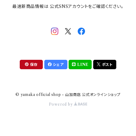
最速新商品情報は 公式SNSアカウントをご確認ください。
mofsand×日比谷花壇
HANAE MORI(ハナエモリ)
隅切り重箱
SoSo(ソソ）
助六の日常
THE BEATLES(ザ・ビートルズ)
komon(コモン)
旅籠
コウペンちゃん
アニカ・ヒュエット
華日和
わんなり
ちびまる子ちゃんandクレヨンしんちゃん
【山加商店×yaeko】migratory bird
HAPPY DINING(ハッピーダイニング)
プラティコ
保存
シェア
LINE
ポスト
クレヨンしんちゃん
tissage(ティサージュ）
titto(チット)
© yamaka official shop - 山加商店 公式オンラインショップ
ハローキティ
結
Powered by
サンリオキャラクターズ
すずめ茶器