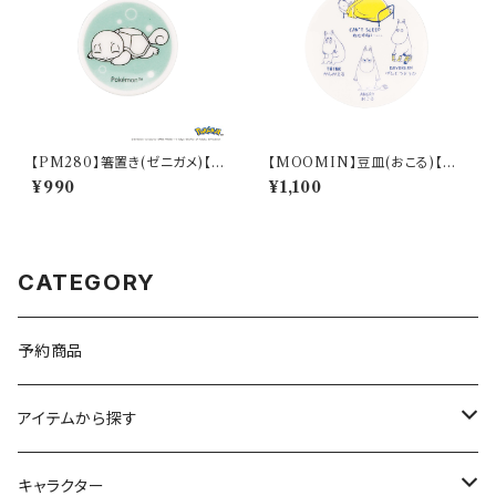
【PM280】箸置き(ゼニガメ)【D
【MOOMIN】豆皿(おこる)【M
aily Sketch】PM283-402
M14000】MM14003-333
¥990
¥1,100
CATEGORY
予約商品
アイテムから探す
九谷焼
キャラクター