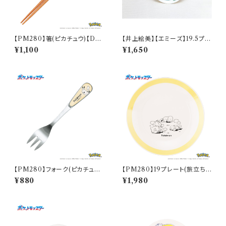
【PM280】箸(ピカチュウ)【Dail
【井上絵美】【エミーズ】19.5プレ
y Sketch】PM284-840
ート【ベイリーフ】AM20-1-T2
¥1,100
¥1,650
2
【PM280】フォーク(ピカチュウ)
【PM280】19プレート(旅立ち)
【Daily Sketch】PM284-851
【Daily Sketch】PM285-330
¥880
¥1,980