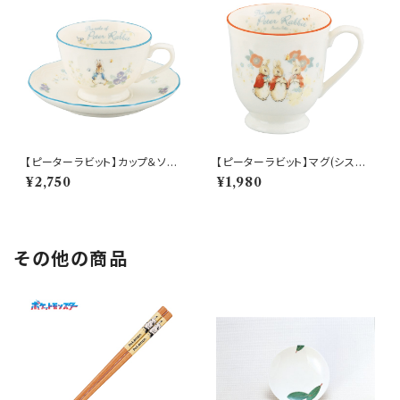
【ピーターラビット】カップ＆ソー
【ピーターラビット】マグ(シスタ
サー(ピーター)【PR650】 PR6
ーズ)【PR650】 PR652-11
¥2,750
¥1,980
51-28
その他の商品