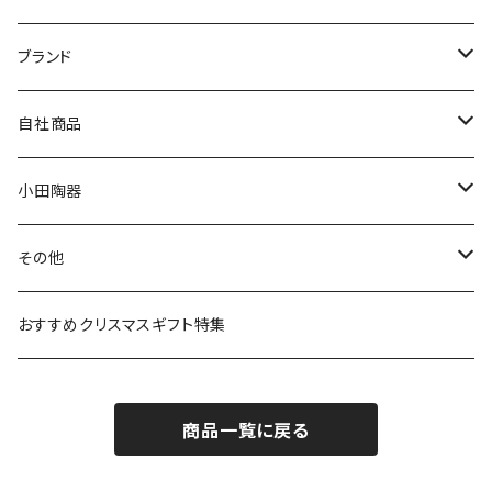
マグ＆カップ
ムーミン
ブランド
80th記念アイテム
プレート
MOOMIN ANIMATION
LA AMYS(エミーズ)
自社商品
リトルミイの日記念アイテム
ボウル
スヌーピー
LISA LARSON(リサラーソン)
ねこ企画
小田陶器
ガラスウェア
ピーターラビット
LAURA ASHLEY(ローラ アシュレイ)
Cecera(セセラ)
さざなみ
その他
カトラリー
ポケットモンスター
Finlayson(フィンレイソン)
CELEC(セレック)
吉祥
リサイクル食器
おすすめクリスマスギフト特集
お子様用食器
ちいかわ
日比谷花壇
ユニバーサルプレート
櫛目
商品一覧に戻る
その他
mofusand（モフサンド）
香蘭社
吉祥
メイメイウェア