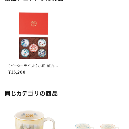
【ピーターラビット】小皿揃【九谷
焼】
¥13,200
同じカテゴリの商品