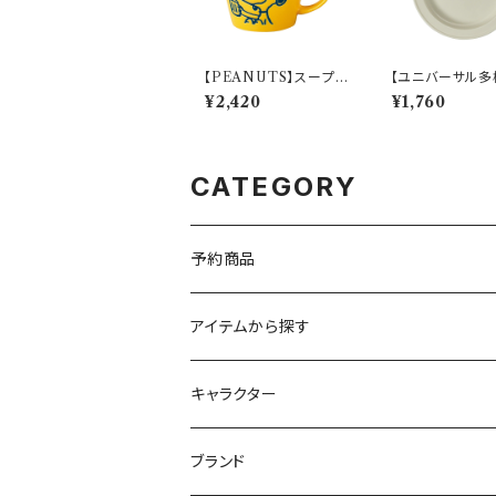
【PEANUTS】スープマ
【ユニバーサル多
グ(イエロー)【SN290
皿】【すくいやす
¥2,420
¥1,760
0】SN2902-36
わ】21cm ディ
ート（ホワイト）【N
CATEGORY
予約商品
アイテムから探す
九谷焼
キャラクター
マグ＆カップ
ムーミン
ブランド