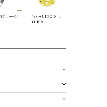
280】フォーク(フ
【ちいかわ】豆皿(うさぎ)
)【Daily Sketc
【CKW20】CKW23-3
0
¥1,100
281-851
33