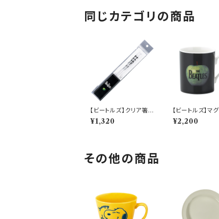
同じカテゴリの商品
【ビートルズ】クリア箸
【ビートルズ】マグ
（ビートルズ）【BT60】B
プル）【ビートルズ
¥1,320
¥2,200
T61-840
その他の商品