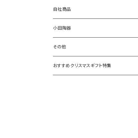
80th記念アイテム
プレート
MOOMIN ANIMATION
LA AMYS(エミーズ)
自社商品
リトルミイの日記念アイテム
ボウル
スヌーピー
LISA LARSON(リサラーソン)
ねこ企画
小田陶器
ガラスウェア
ピーターラビット
LAURA ASHLEY(ローラ アシュレイ)
Cecera(セセラ)
さざなみ
その他
カトラリー
ポケットモンスター
Finlayson(フィンレイソン)
CELEC(セレック)
吉祥
リサイクル食器
おすすめクリスマスギフト特集
お子様用食器
ちいかわ
日比谷花壇
ユニバーサルプレート
櫛目
その他
mofusand（モフサンド）
香蘭社
吉祥
メイメイウェア
mofsand×日比谷花壇
HANAE MORI(ハナエモリ)
隅切り重箱
SoSo(ソソ）