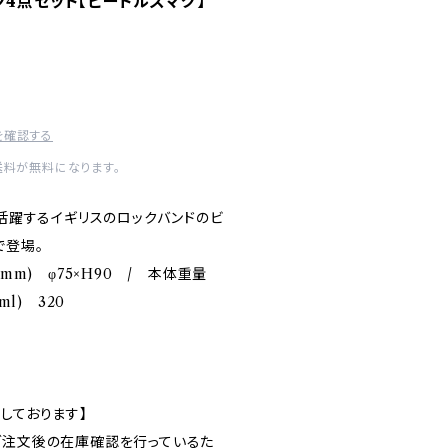
グ4点セット【ビートルズマグ】
を確認する
送料が無料になります。
ら活躍するイギリスのロックバンドのビ
で登場。
(mm) φ75×H90 / 本体重量
ml) 320
しております】
ご注文後の在庫確認を行っているた