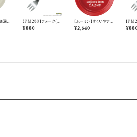
様深
【PM280】フォーク(ヒ
【ムーミン】すくいやすい
【PM
いうつ
トカゲ)【Daily Sketch】
カレー皿（リトルミィ）
シギダネ
¥880
¥2,640
¥88
ーププレ
PM282-851
【MM9000】MM900
h】PM
B10】
2-320