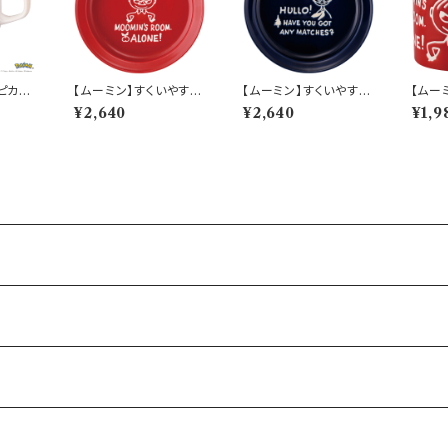
(ピカチ
【ムーミン】すくいやすい
【ムーミン】すくいやすい
【ムー
tch】P
カレー皿（リトルミィ）
カレー皿（スナフキン）
ィ）【
¥2,640
¥2,640
¥1,9
【MM9000】MM900
【MM9000】MM900
002-1
2-320
3-320