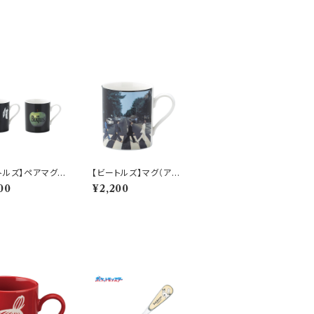
トルズ】ペアマグセ
【ビートルズ】マグ（アビ
フェイス/アップル)
イロード）【ビートルズマ
00
¥2,200
トルズマグ】
グ】