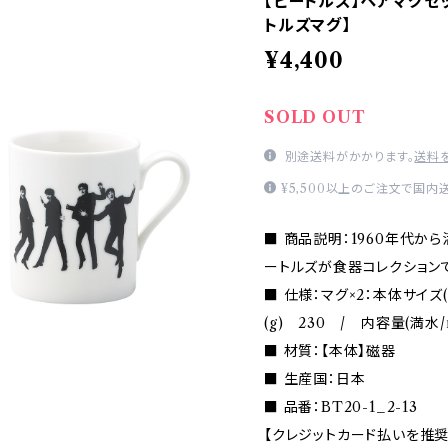
【ビートルズ】ペアマグセッ
トルズマグ】
¥4,400
SOLD OUT
別途送料がかかります。
送料
¥5,500以上のご注文で国内
■ 商品説明：1960年代か
ートルズが食器コレクション
■ 仕様：マグ×2：本体サイズ
(g) 230 / 内容量(満水/
■ 材質：【本体】磁器
■ 生産国：日本
■ 品番：BT20-1_2-13
【クレジットカード払いを推奨