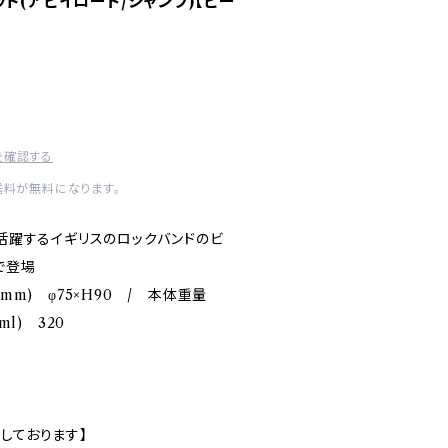
ト(アビイロード/ジャンプ)【ビー
を確認する
送料が無料になります。
ら活躍するイギリスのロックバンドのビ
で登場
(mm) φ75×H90 / 本体重量
ml) 320
しております】