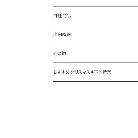
80th記念アイテム
プレート
MOOMIN ANIMATION
LA AMYS(エミーズ)
自社商品
リトルミイの日記念アイテム
ボウル
スヌーピー
LISA LARSON(リサラーソン)
ねこ企画
小田陶器
ガラスウェア
ピーターラビット
LAURA ASHLEY(ローラ アシュレイ)
Cecera(セセラ)
さざなみ
その他
カトラリー
ポケットモンスター
Finlayson(フィンレイソン)
CELEC(セレック)
吉祥
リサイクル食器
おすすめクリスマスギフト特集
お子様用食器
ちいかわ
日比谷花壇
ユニバーサルプレート
櫛目
その他
mofusand（モフサンド）
香蘭社
吉祥
メイメイウェア
mofsand×日比谷花壇
HANAE MORI(ハナエモリ)
隅切り重箱
SoSo(ソソ）