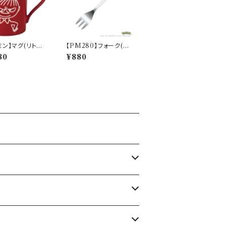
ミン】マグ(リトルミ
【PM280】フォーク(ピ
MM9000】MM9
カチュウ)【Daily Sketc
80
¥880
1
h】PM284-851