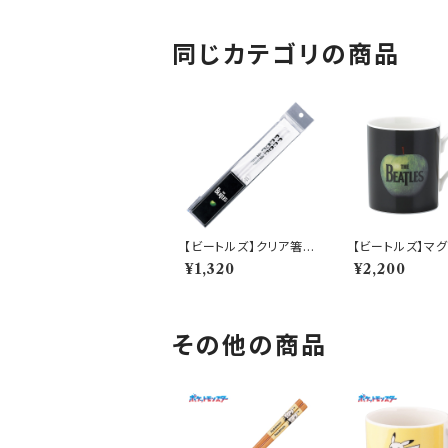
同じカテゴリの商品
【ビートルズ】クリア箸
【ビートルズ】マグ
（ビートルズ）【BT60】B
プル）【ビートルズ
¥1,320
¥2,200
T61-840
その他の商品