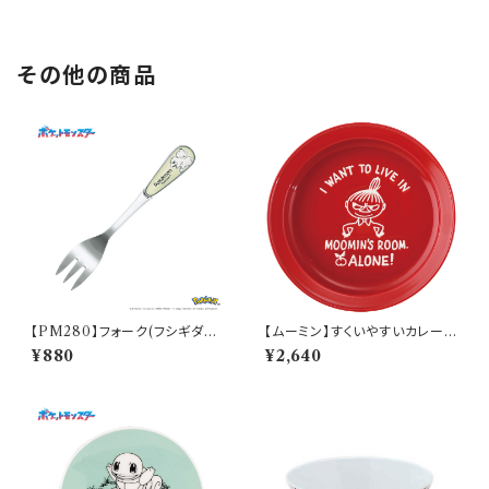
その他の商品
【PM280】フォーク(フシギダネ)
【ムーミン】すくいやすいカレー皿
【Daily Sketch】PM281-851
（リトルミィ）【MM9000】MM
¥880
¥2,640
9002-320