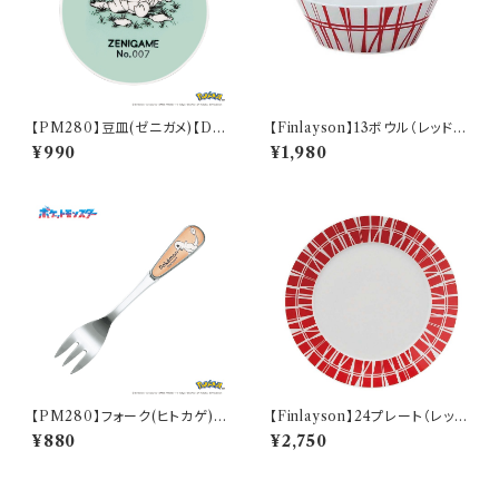
【PM280】豆皿(ゼニガメ)【Dail
【Finlayson】13ボウル（レッド）
y Sketch】PM283-333
【コロナ】
¥990
¥1,980
【PM280】フォーク(ヒトカゲ)
【Finlayson】24プレート（レッ
【Daily Sketch】PM282-851
ド）【コロナ】
¥880
¥2,750