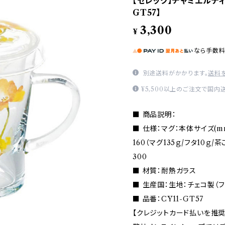
【セレック】チャミエルティ
GT57】
3,300
¥
なら
手数
別途送料がかかります。
送料
¥5,500以上のご注文で国内
■ 商品説明：
■ 仕様：マグ：本体サイズ(mm
160（マグ135ｇ/フタ10ｇ
300
■ 材質：耐熱ガラス
■ 生産国：生地：チェコ製（
■ 品番：CY11-GT57
【クレジットカード払いを推奨