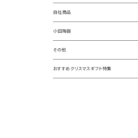
80th記念アイテム
プレート
MOOMIN ANIMATION
LA AMYS(エミーズ)
自社商品
リトルミイの日記念アイテム
ボウル
スヌーピー
LISA LARSON(リサラーソン)
ねこ企画
小田陶器
ガラスウェア
ピーターラビット
LAURA ASHLEY(ローラ アシュレイ)
Cecera(セセラ)
さざなみ
その他
カトラリー
ポケットモンスター
Finlayson(フィンレイソン)
CELEC(セレック)
吉祥
リサイクル食器
おすすめクリスマスギフト特集
お子様用食器
ちいかわ
日比谷花壇
ユニバーサルプレート
櫛目
その他
mofusand（モフサンド）
香蘭社
吉祥
メイメイウェア
mofsand×日比谷花壇
HANAE MORI(ハナエモリ)
隅切り重箱
SoSo(ソソ）