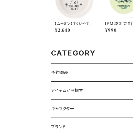
【ムーミン】すくいやすい
【PM280】豆皿
カレー皿（ムーミン）【M
ダネ)【Daily Sk
¥2,640
¥990
M9000】MM9001-3
M281-333
20
CATEGORY
予約商品
アイテムから探す
九谷焼
キャラクター
マグ＆カップ
ムーミン
ブランド