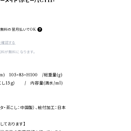
ーメイト（ポピー）【CY11-
料無料の
翌月払いでOK
を確認する
送料が無料になります。
) 105×83×H100 /総重量(g)
/茶こし15ｇ） / 内容量(満水/ml)
フタ・茶こし：中国製）、絵付加工：日本
しております】