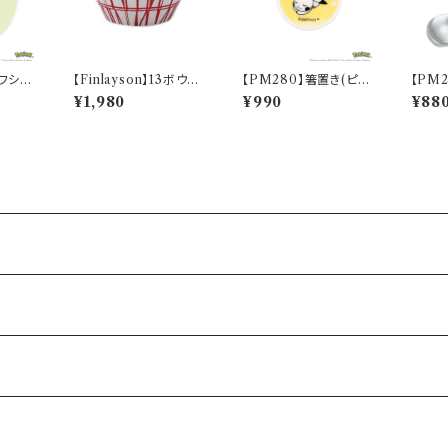
(フシギ
【Finlayson】13ボウル
【PM280】箸置き(ピカ
【PM
etch】P
（レッド）【コロナ】
チュウ)【Daily Sketch】
ニガメ)【
¥1,980
¥990
¥88
PM284-402
PM28