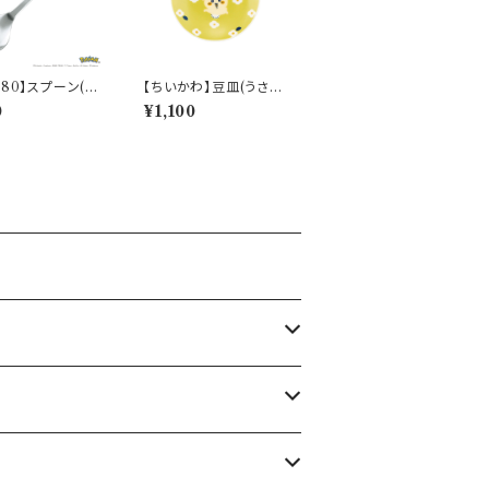
280】スプーン(ゼ
【ちいかわ】豆皿(うさぎ)
Daily Sketch】
【CKW20】CKW23-3
0
¥1,100
3-850
33