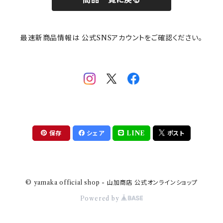
その他
mofusand（モフサンド）
香蘭社
吉祥
メイメイウェア
最速新商品情報は 公式SNSアカウントをご確認ください。
mofsand×日比谷花壇
HANAE MORI(ハナエモリ)
隅切り重箱
SoSo(ソソ）
助六の日常
THE BEATLES(ザ・ビートルズ)
komon(コモン)
旅籠
コウペンちゃん
アニカ・ヒュエット
華日和
わんなり
ちびまる子ちゃんandクレヨンしんちゃん
【山加商店×yaeko】migratory bird
HAPPY DINING(ハッピーダイニング)
プラティコ
保存
シェア
LINE
ポスト
クレヨンしんちゃん
tissage(ティサージュ）
titto(チット)
© yamaka official shop - 山加商店 公式オンラインショップ
ハローキティ
結
Powered by