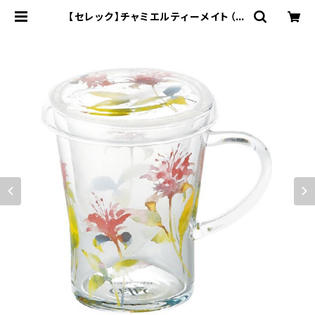
【セレック】チャミエルティーメイト（ベ
ルガモット）【CY15-GT57】 | yama
ka official shop - 山加商店 公
式オンラインショップ