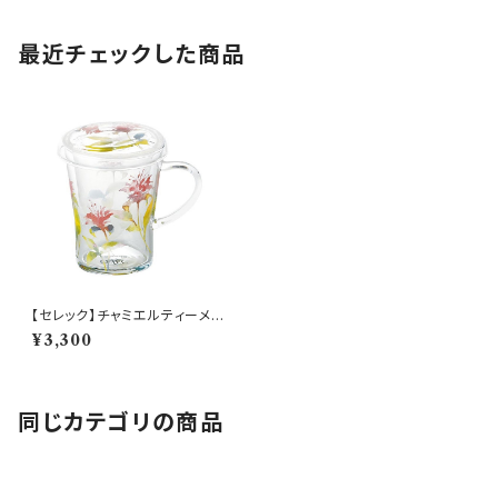
最近チェックした商品
【セレック】チャミエルティーメイ
ト（ベルガモット）【CY15-GT5
¥3,300
7】
同じカテゴリの商品