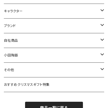
九谷焼
キャラクター
マグ＆カップ
ムーミン
ブランド
80th記念アイテム
プレート
MOOMIN ANIMATION
LA AMYS(エミーズ)
自社商品
リトルミイの日記念アイテム
ボウル
スヌーピー
LISA LARSON(リサラーソン)
ねこ企画
小田陶器
ガラスウェア
ピーターラビット
LAURA ASHLEY(ローラ アシュレイ)
Cecera(セセラ)
さざなみ
その他
カトラリー
ポケットモンスター
Finlayson(フィンレイソン)
CELEC(セレック)
吉祥
リサイクル食器
おすすめクリスマスギフト特集
お子様用食器
ちいかわ
日比谷花壇
ユニバーサルプレート
櫛目
商品一覧に戻る