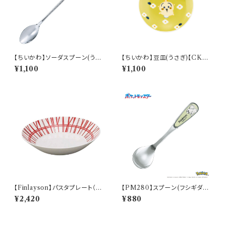
【ちいかわ】ソーダスプーン(うさ
【ちいかわ】豆皿(うさぎ)【CKW
ぎ)【CKW40】CKW43-850
20】CKW23-333
¥1,100
¥1,100
【Finlayson】パスタプレート（レ
【PM280】スプーン(フシギダ
ッド）【コロナ】
ネ)【Daily Sketch】PM281-8
¥2,420
¥880
50