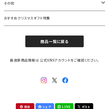
ガラスウェア
ピーターラビット
LAURA ASHLEY(ローラ アシュレイ)
Cecera(セセラ)
さざなみ
その他
カトラリー
ポケットモンスター
Finlayson(フィンレイソン)
CELEC(セレック)
吉祥
リサイクル食器
おすすめクリスマスギフト特集
お子様用食器
ちいかわ
日比谷花壇
ユニバーサルプレート
櫛目
商品一覧に戻る
その他
mofusand（モフサンド）
香蘭社
吉祥
メイメイウェア
最速新商品情報は 公式SNSアカウントをご確認ください。
mofsand×日比谷花壇
HANAE MORI(ハナエモリ)
隅切り重箱
SoSo(ソソ）
助六の日常
THE BEATLES(ザ・ビートルズ)
komon(コモン)
旅籠
コウペンちゃん
アニカ・ヒュエット
華日和
わんなり
ちびまる子ちゃんandクレヨンしんちゃん
【山加商店×yaeko】migratory bird
HAPPY DINING(ハッピーダイニング)
プラティコ
保存
シェア
LINE
ポスト