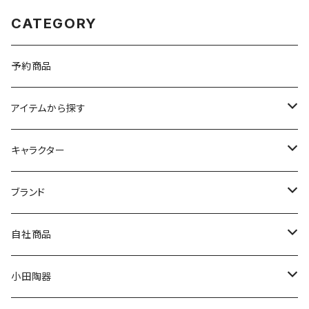
CATEGORY
予約商品
アイテムから探す
九谷焼
キャラクター
マグ＆カップ
ムーミン
ブランド
80th記念アイテム
プレート
MOOMIN ANIMATION
LA AMYS(エミーズ)
自社商品
リトルミイの日記念アイテム
ボウル
スヌーピー
LISA LARSON(リサラーソン)
ねこ企画
小田陶器