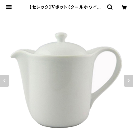
【セレック】Vポット（クールホワイト）
【C-SV-2】 | yamaka official s
hop - 山加商店 公式オンラインショ
ップ