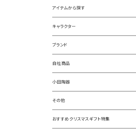
アイテムから探す
九谷焼
キャラクター
マグ＆カップ
ムーミン
ブランド
80th記念アイテム
プレート
MOOMIN ANIMATION
LA AMYS(エミーズ)
自社商品
リトルミイの日記念アイテム
ボウル
スヌーピー
LISA LARSON(リサラーソン)
ねこ企画
小田陶器
ガラスウェア
ピーターラビット
LAURA ASHLEY(ローラ アシュレイ)
Cecera(セセラ)
さざなみ
その他
カトラリー
ポケットモンスター
Finlayson(フィンレイソン)
CELEC(セレック)
吉祥
リサイクル食器
おすすめクリスマスギフト特集