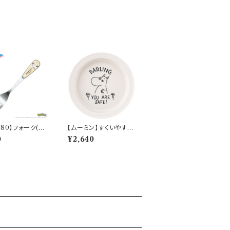
280】フォーク(ピ
【ムーミン】すくいやすい
)【Daily Sketc
カレー皿（ムーミン）【M
0
¥2,640
284-851
M9000】MM9001-3
20