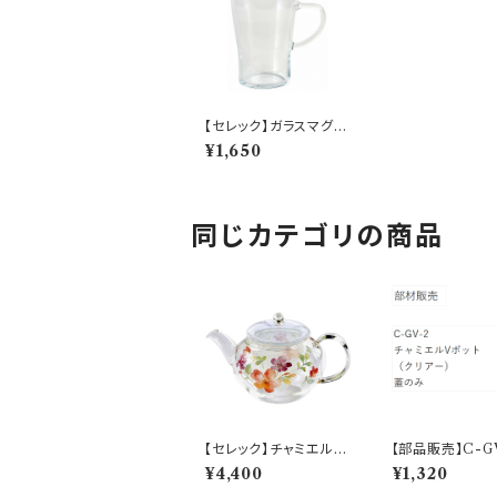
【セレック】ガラスマグカ
ップ（クリアー）【C-GA
¥1,650
M-58】
同じカテゴリの商品
【セレック】チャミエルV
【部品販売】C-
ポット（フローリスト）【C
チャミエルVポッ
¥4,400
¥1,320
-GVP-27A】
タ（クリアー）