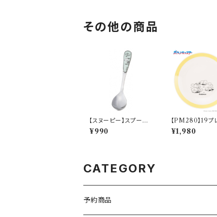
その他の商品
【スヌーピー】スプーン
【PM280】19プ
（グリーン）【シーズン】
(旅立ち)【Daily 
¥990
¥1,980
h】PM285-330
CATEGORY
予約商品