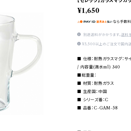
【セレック】ガラスマグカッ
¥1,650
なら
手数
別途送料がかかります。
送料
¥5,500以上のご注文で国内
■ 仕様：耐熱ガラスマグ：サイズ(m
/ 内容量(満水ml) 340
■総重量：
■ 材質：耐熱ガラス
■ 生産国：中国
■ シリーズ番：C
■ 品番：C-GAM-58