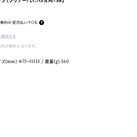
プ（クリアー）【C-GAM-58】
料無料の
翌月払いでOK
を確認する
送料が無料になります。
m) Φ75×H115 / 重量(g) 160