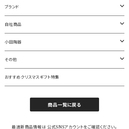
マグ＆カップ
ムーミン
ブランド
80th記念アイテム
プレート
MOOMIN ANIMATION
LA AMYS(エミーズ)
自社商品
リトルミイの日記念アイテム
ボウル
スヌーピー
LISA LARSON(リサラーソン)
ねこ企画
小田陶器
ガラスウェア
ピーターラビット
LAURA ASHLEY(ローラ アシュレイ)
Cecera(セセラ)
さざなみ
その他
カトラリー
ポケットモンスター
Finlayson(フィンレイソン)
CELEC(セレック)
吉祥
リサイクル食器
おすすめクリスマスギフト特集
お子様用食器
ちいかわ
日比谷花壇
ユニバーサルプレート
櫛目
商品一覧に戻る
その他
mofusand（モフサンド）
香蘭社
吉祥
メイメイウェア
最速新商品情報は 公式SNSアカウントをご確認ください。