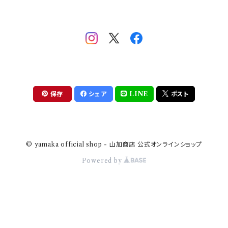
mofsand×日比谷花壇
HANAE MORI(ハナエモリ)
隅切り重箱
SoSo(ソソ）
助六の日常
THE BEATLES(ザ・ビートルズ)
komon(コモン)
旅籠
コウペンちゃん
アニカ・ヒュエット
華日和
わんなり
ちびまる子ちゃんandクレヨンしんちゃん
【山加商店×yaeko】migratory bird
HAPPY DINING(ハッピーダイニング)
プラティコ
保存
シェア
LINE
ポスト
クレヨンしんちゃん
tissage(ティサージュ）
titto(チット)
© yamaka official shop - 山加商店 公式オンラインショップ
ハローキティ
結
Powered by
サンリオキャラクターズ
すずめ茶器
ちびまる子ちゃん
frill(フリル)