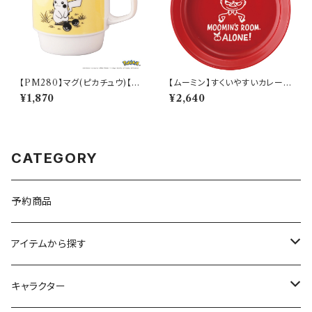
【PM280】マグ(ピカチュウ)【D
【ムーミン】すくいやすいカレー皿
aily Sketch】PM284-11
（リトルミィ）【MM9000】MM
¥1,870
¥2,640
9002-320
CATEGORY
予約商品
アイテムから探す
九谷焼
キャラクター