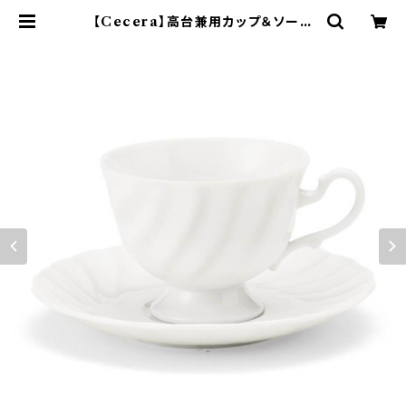
【Cecera】高台兼用カップ＆ソーサ
ー【CE1000-28K】 | yamaka off
icial shop - 山加商店 公式オンラ
インショップ