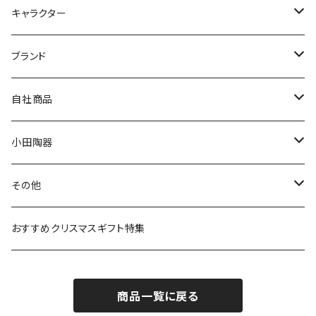
九谷焼
キャラクター
マグ＆カップ
ムーミン
ブランド
80th記念アイテム
プレート
MOOMIN ANIMATION
LA AMYS(エミーズ)
自社商品
リトルミイの日記念アイテム
ボウル
スヌーピー
LISA LARSON(リサラーソン)
ねこ企画
小田陶器
ガラスウェア
ピーターラビット
LAURA ASHLEY(ローラ アシュレイ)
Cecera(セセラ)
さざなみ
その他
カトラリー
ポケットモンスター
Finlayson(フィンレイソン)
CELEC(セレック)
吉祥
リサイクル食器
おすすめクリスマスギフト特集
お子様用食器
ちいかわ
日比谷花壇
ユニバーサルプレート
櫛目
商品一覧に戻る
その他
mofusand（モフサンド）
香蘭社
吉祥
メイメイウェア