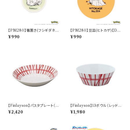
【PM280】箸置き(フシギダネ)
【PM280】豆皿(ヒトカゲ)【Dail
【Daily Sketch】PM281-402
y Sketch】PM282-333
¥990
¥990
【Finlayson】パスタプレート（レ
【Finlayson】13ボウル（レッド）
ッド）【コロナ】
【コロナ】
¥2,420
¥1,980