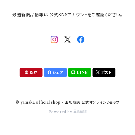
最速新商品情報は 公式SNSアカウントをご確認ください。
mofsand×日比谷花壇
HANAE MORI(ハナエモリ)
隅切り重箱
SoSo(ソソ）
助六の日常
THE BEATLES(ザ・ビートルズ)
komon(コモン)
旅籠
コウペンちゃん
アニカ・ヒュエット
華日和
わんなり
ちびまる子ちゃんandクレヨンしんちゃん
【山加商店×yaeko】migratory bird
HAPPY DINING(ハッピーダイニング)
プラティコ
保存
シェア
LINE
ポスト
クレヨンしんちゃん
tissage(ティサージュ）
titto(チット)
© yamaka official shop - 山加商店 公式オンラインショップ
ハローキティ
結
Powered by
サンリオキャラクターズ
すずめ茶器