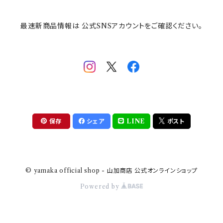
その他
mofusand（モフサンド）
香蘭社
吉祥
メイメイウェア
最速新商品情報は 公式SNSアカウントをご確認ください。
mofsand×日比谷花壇
HANAE MORI(ハナエモリ)
隅切り重箱
SoSo(ソソ）
助六の日常
THE BEATLES(ザ・ビートルズ)
komon(コモン)
旅籠
コウペンちゃん
アニカ・ヒュエット
華日和
わんなり
ちびまる子ちゃんandクレヨンしんちゃん
【山加商店×yaeko】migratory bird
HAPPY DINING(ハッピーダイニング)
プラティコ
保存
シェア
LINE
ポスト
クレヨンしんちゃん
tissage(ティサージュ）
titto(チット)
© yamaka official shop - 山加商店 公式オンラインショップ
ハローキティ
結
Powered by
サンリオキャラクターズ
すずめ茶器