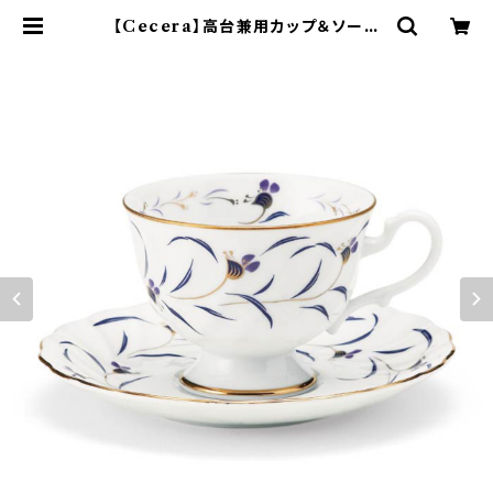
【Cecera】高台兼用カップ＆ソーサ
ー【CE1001-28K】 | yamaka off
icial shop - 山加商店 公式オンラ
インショップ