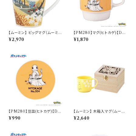
【ムーミン】 ビッグマグ（ムーミン
【PM280】マグ(ヒトカゲ)【Dail
ハウス）【MM3200】MM3204
y Sketch】PM282-11
¥2,970
¥1,870
-35
【PM280】豆皿(ヒトカゲ)【Dail
【ムーミン】 木箱入マグ（ムーミ
y Sketch】PM282-333
ン）【MM950】
¥990
¥2,640