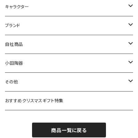
九谷焼
キャラクター
マグ＆カップ
ムーミン
ブランド
80th記念アイテム
プレート
MOOMIN ANIMATION
LA AMYS(エミーズ)
自社商品
リトルミイの日記念アイテム
ボウル
スヌーピー
LISA LARSON(リサラーソン)
ねこ企画
小田陶器
ガラスウェア
ピーターラビット
LAURA ASHLEY(ローラ アシュレイ)
Cecera(セセラ)
さざなみ
その他
カトラリー
ポケットモンスター
Finlayson(フィンレイソン)
CELEC(セレック)
吉祥
リサイクル食器
おすすめクリスマスギフト特集
お子様用食器
ちいかわ
日比谷花壇
ユニバーサルプレート
櫛目
商品一覧に戻る