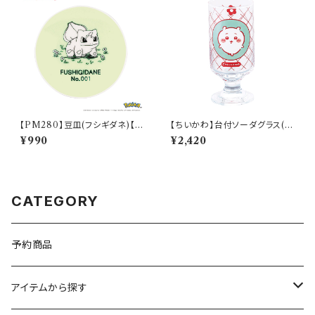
【PM280】豆皿(フシギダネ)【D
【ちいかわ】台付ソーダグラス(ち
aily Sketch】PM281-333
いかわ)【CKW40】CKW41-81
¥990
¥2,420
3
CATEGORY
予約商品
アイテムから探す