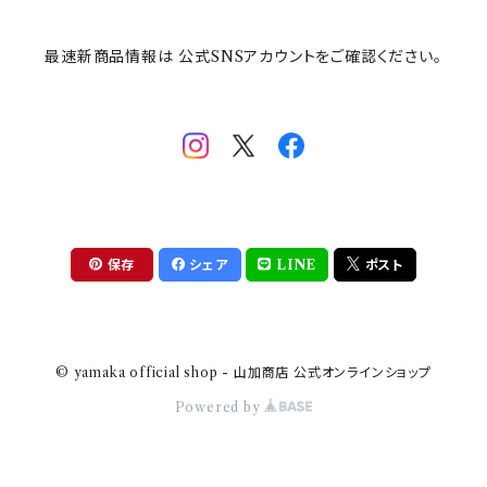
その他
mofusand（モフサンド）
香蘭社
吉祥
メイメイウェア
最速新商品情報は 公式SNSアカウントをご確認ください。
mofsand×日比谷花壇
HANAE MORI(ハナエモリ)
隅切り重箱
SoSo(ソソ）
助六の日常
THE BEATLES(ザ・ビートルズ)
komon(コモン)
旅籠
コウペンちゃん
アニカ・ヒュエット
華日和
わんなり
ちびまる子ちゃんandクレヨンしんちゃん
【山加商店×yaeko】migratory bird
HAPPY DINING(ハッピーダイニング)
プラティコ
保存
シェア
LINE
ポスト
クレヨンしんちゃん
tissage(ティサージュ）
titto(チット)
© yamaka official shop - 山加商店 公式オンラインショップ
ハローキティ
結
Powered by
サンリオキャラクターズ
すずめ茶器