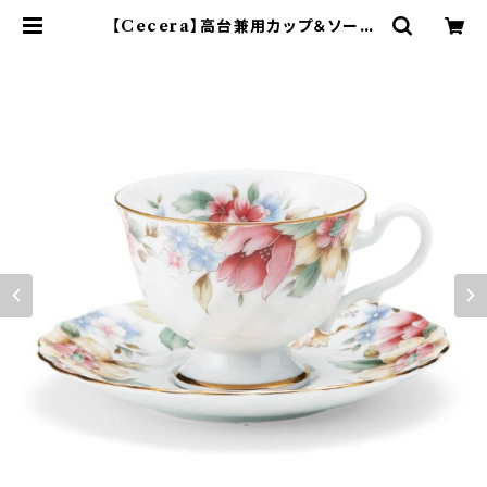
【Cecera】高台兼用カップ＆ソーサ
ー【CE1005-28K】 | yamaka off
icial shop - 山加商店 公式オンラ
インショップ