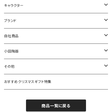
九谷焼
キャラクター
マグ＆カップ
ムーミン
ブランド
80th記念アイテム
プレート
MOOMIN ANIMATION
LA AMYS(エミーズ)
自社商品
リトルミイの日記念アイテム
ボウル
スヌーピー
LISA LARSON(リサラーソン)
ねこ企画
小田陶器
ガラスウェア
ピーターラビット
LAURA ASHLEY(ローラ アシュレイ)
Cecera(セセラ)
さざなみ
その他
カトラリー
ポケットモンスター
Finlayson(フィンレイソン)
CELEC(セレック)
吉祥
リサイクル食器
おすすめクリスマスギフト特集
お子様用食器
ちいかわ
日比谷花壇
ユニバーサルプレート
櫛目
商品一覧に戻る