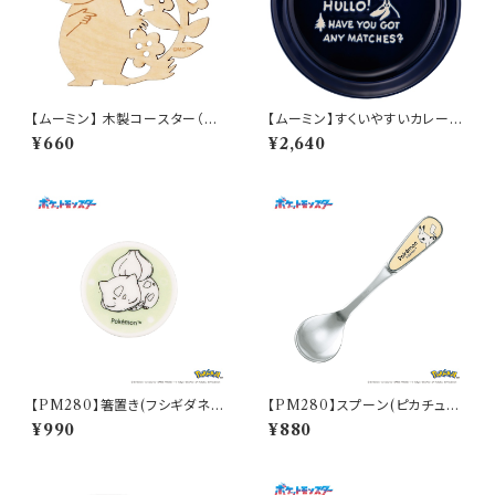
【ムーミン】 木製コースター（ム
【ムーミン】すくいやすいカレー皿
ーミン）【木製コースター】
（スナフキン）【MM9000】MM
¥660
¥2,640
9003-320
【PM280】箸置き(フシギダネ)
【PM280】スプーン(ピカチュ
【Daily Sketch】PM281-402
ウ)【Daily Sketch】PM284-8
¥990
¥880
50