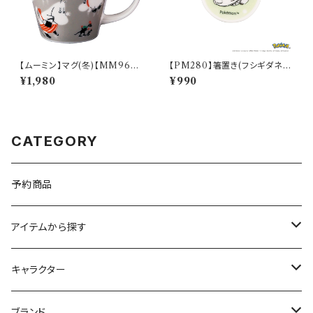
【ムーミン】マグ(冬)【MM960
【PM280】箸置き(フシギダネ)
0】MM9604-11
【Daily Sketch】PM281-402
¥1,980
¥990
CATEGORY
予約商品
アイテムから探す
九谷焼
キャラクター
マグ＆カップ
ムーミン
ブランド