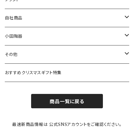
80th記念アイテム
プレート
MOOMIN ANIMATION
LA AMYS(エミーズ)
自社商品
リトルミイの日記念アイテム
ボウル
スヌーピー
LISA LARSON(リサラーソン)
ねこ企画
小田陶器
ガラスウェア
ピーターラビット
LAURA ASHLEY(ローラ アシュレイ)
Cecera(セセラ)
さざなみ
その他
カトラリー
ポケットモンスター
Finlayson(フィンレイソン)
CELEC(セレック)
吉祥
リサイクル食器
おすすめクリスマスギフト特集
お子様用食器
ちいかわ
日比谷花壇
ユニバーサルプレート
櫛目
商品一覧に戻る
その他
mofusand（モフサンド）
香蘭社
吉祥
メイメイウェア
最速新商品情報は 公式SNSアカウントをご確認ください。
mofsand×日比谷花壇
HANAE MORI(ハナエモリ)
隅切り重箱
SoSo(ソソ）