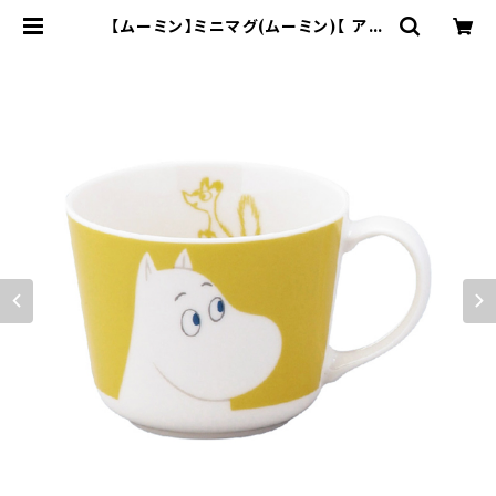
【ムーミン】ミニマグ(ムーミン)【 アニ
メーション】 | yamaka official s
hop - 山加商店 公式オンラインショ
ップ