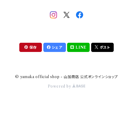
助六の日常
THE BEATLES(ザ・ビートルズ)
komon(コモン)
旅籠
コウペンちゃん
アニカ・ヒュエット
華日和
わんなり
ちびまる子ちゃんandクレヨンしんちゃん
【山加商店×yaeko】migratory bird
HAPPY DINING(ハッピーダイニング)
プラティコ
保存
シェア
LINE
ポスト
クレヨンしんちゃん
tissage(ティサージュ）
titto(チット)
© yamaka official shop - 山加商店 公式オンラインショップ
ハローキティ
結
Powered by
サンリオキャラクターズ
すずめ茶器
ちびまる子ちゃん
frill(フリル)