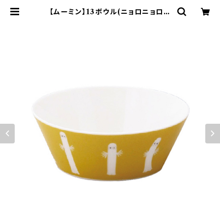
【ムーミン】13ボウル(ニョロニョロ)【
アニメーション】 | yamaka offici
al shop - 山加商店 公式オンライン
ショップ