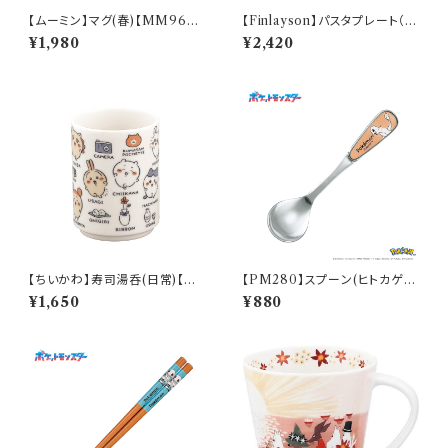
【ムーミン】マグ(春)【MM960
【Finlayson】パスタプレート（レ
0】MM9601-11
ッド）【コロナ】
¥1,980
¥2,420
【ちいかわ】寿司湯呑(日常)【CK
【PM280】スプーン(ヒトカゲ)
W50】CKW51-327
【Daily Sketch】PM282-850
¥1,650
¥880