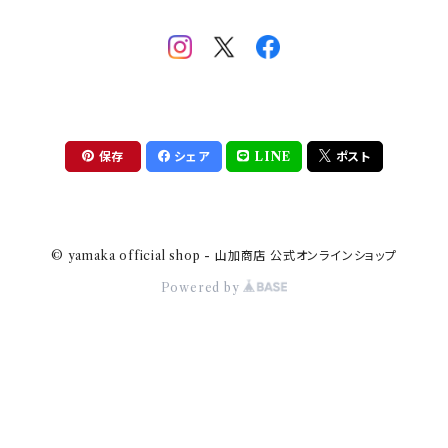
助六の日常
THE BEATLES(ザ・ビートルズ)
komon(コモン)
旅籠
コウペンちゃん
アニカ・ヒュエット
華日和
わんなり
ちびまる子ちゃんandクレヨンしんちゃん
【山加商店×yaeko】migratory bird
HAPPY DINING(ハッピーダイニング)
プラティコ
保存
シェア
LINE
ポスト
クレヨンしんちゃん
tissage(ティサージュ）
titto(チット)
© yamaka official shop - 山加商店 公式オンラインショップ
ハローキティ
結
Powered by
サンリオキャラクターズ
すずめ茶器
ちびまる子ちゃん
frill(フリル)