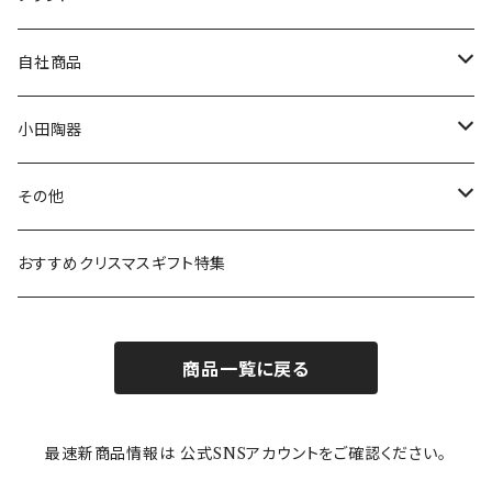
80th記念アイテム
プレート
MOOMIN ANIMATION
LA AMYS(エミーズ)
自社商品
リトルミイの日記念アイテム
ボウル
スヌーピー
LISA LARSON(リサラーソン)
ねこ企画
小田陶器
ガラスウェア
ピーターラビット
LAURA ASHLEY(ローラ アシュレイ)
Cecera(セセラ)
さざなみ
その他
カトラリー
ポケットモンスター
Finlayson(フィンレイソン)
CELEC(セレック)
吉祥
リサイクル食器
おすすめクリスマスギフト特集
お子様用食器
ちいかわ
日比谷花壇
ユニバーサルプレート
櫛目
商品一覧に戻る
その他
mofusand（モフサンド）
香蘭社
吉祥
メイメイウェア
最速新商品情報は 公式SNSアカウントをご確認ください。
mofsand×日比谷花壇
HANAE MORI(ハナエモリ)
隅切り重箱
SoSo(ソソ）