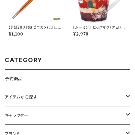
【PM280】箸(ゼニガメ)【Daily
【ムーミン】 ビッグマグ（夕日）
Sketch】PM283-840
【MM3200】
¥1,100
¥2,970
CATEGORY
予約商品
アイテムから探す
九谷焼
キャラクター
マグ＆カップ
ムーミン
ブランド