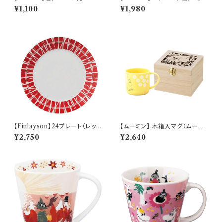
Sketch】PM283-840
【Daily Sketch】PM285-330
¥1,100
¥1,980
【Finlayson】24プレート（レッ
【ムーミン】 木箱入マグ（ムーミ
ド）【コロナ】
ン）【MM950】
¥2,750
¥2,640