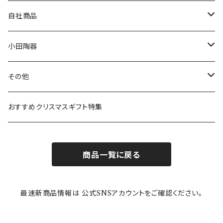
80th記念アイテム
プレート
MOOMIN ANIMATION
LA AMYS(エミーズ)
自社商品
リトルミイの日記念アイテム
ボウル
スヌーピー
LISA LARSON(リサラーソン)
ねこ企画
小田陶器
ガラスウェア
ピーターラビット
LAURA ASHLEY(ローラ アシュレイ)
Cecera(セセラ)
さざなみ
その他
カトラリー
ポケットモンスター
Finlayson(フィンレイソン)
CELEC(セレック)
吉祥
リサイクル食器
おすすめクリスマスギフト特集
お子様用食器
ちいかわ
日比谷花壇
ユニバーサルプレート
櫛目
商品一覧に戻る
その他
mofusand（モフサンド）
香蘭社
吉祥
メイメイウェア
最速新商品情報は 公式SNSアカウントをご確認ください。
mofsand×日比谷花壇
HANAE MORI(ハナエモリ)
隅切り重箱
SoSo(ソソ）