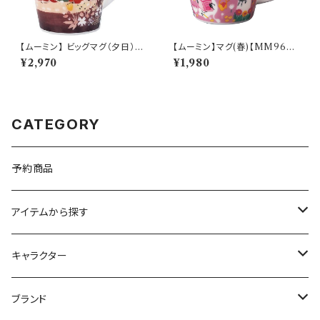
【ムーミン】 ビッグマグ（夕日）
【ムーミン】マグ(春)【MM960
【MM3200】
0】MM9601-11
¥2,970
¥1,980
CATEGORY
予約商品
アイテムから探す
九谷焼
キャラクター
マグ＆カップ
ムーミン
ブランド