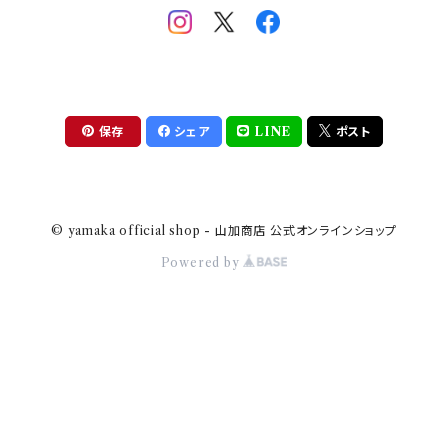
助六の日常
THE BEATLES(ザ・ビートルズ)
komon(コモン)
旅籠
コウペンちゃん
アニカ・ヒュエット
華日和
わんなり
ちびまる子ちゃんandクレヨンしんちゃん
【山加商店×yaeko】migratory bird
HAPPY DINING(ハッピーダイニング)
プラティコ
保存
シェア
LINE
ポスト
クレヨンしんちゃん
tissage(ティサージュ）
titto(チット)
© yamaka official shop - 山加商店 公式オンラインショップ
ハローキティ
結
Powered by
サンリオキャラクターズ
すずめ茶器
ちびまる子ちゃん
frill(フリル)
LINE CREATORS
honoka(ほのか）