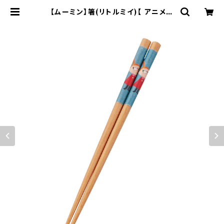
【ムーミン】箸(リトルミイ)【 アニメー
ション】 | yamaka official shop
- 山加商店 公式オンラインショップ