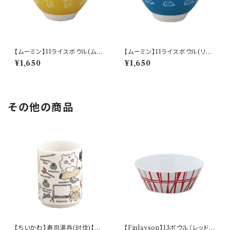
【ムーミン】11ライスボウル(ムー
【ムーミン】11ライスボウル(リト
ミン)【 アニメーション】
ルミイ)【 アニメーション】
¥1,650
¥1,650
その他の商品
【ちいかわ】寿司湯呑(討伐)【CK
【Finlayson】13ボウル（レッド）