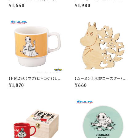
W50】CKW52-327
【コロナ】
¥1,650
¥1,980
【PM280】マグ(ヒトカゲ)【Dail
【ムーミン】 木製コースター（ム
y Sketch】PM282-11
ーミン）【木製コースター】
¥1,870
¥660