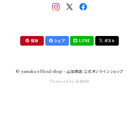
助六の日常
THE BEATLES(ザ・ビートルズ)
komon(コモン)
旅籠
コウペンちゃん
アニカ・ヒュエット
華日和
わんなり
ちびまる子ちゃんandクレヨンしんちゃん
【山加商店×yaeko】migratory bird
HAPPY DINING(ハッピーダイニング)
プラティコ
保存
シェア
LINE
ポスト
クレヨンしんちゃん
tissage(ティサージュ）
titto(チット)
© yamaka official shop - 山加商店 公式オンラインショップ
ハローキティ
結
Powered by
サンリオキャラクターズ
すずめ茶器
ちびまる子ちゃん
frill(フリル)
LINE CREATORS
honoka(ほのか）