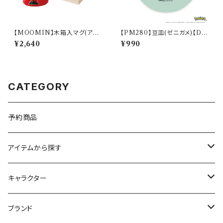
【MOOMIN】木箱入マグ(アイ
【PM280】豆皿(ゼニガメ)【Dail
ムリトルミイ)【MM16000】M
y Sketch】PM283-333
¥2,640
¥990
M16001-11H
CATEGORY
予約商品
アイテムから探す
九谷焼
キャラクター
マグ＆カップ
ムーミン
ブランド