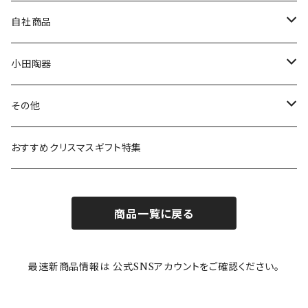
80th記念アイテム
プレート
MOOMIN ANIMATION
LA AMYS(エミーズ)
自社商品
リトルミイの日記念アイテム
ボウル
スヌーピー
LISA LARSON(リサラーソン)
ねこ企画
小田陶器
ガラスウェア
ピーターラビット
LAURA ASHLEY(ローラ アシュレイ)
Cecera(セセラ)
さざなみ
その他
カトラリー
ポケットモンスター
Finlayson(フィンレイソン)
CELEC(セレック)
吉祥
リサイクル食器
おすすめクリスマスギフト特集
お子様用食器
ちいかわ
日比谷花壇
ユニバーサルプレート
櫛目
商品一覧に戻る
その他
mofusand（モフサンド）
香蘭社
吉祥
メイメイウェア
最速新商品情報は 公式SNSアカウントをご確認ください。
mofsand×日比谷花壇
HANAE MORI(ハナエモリ)
隅切り重箱
SoSo(ソソ）