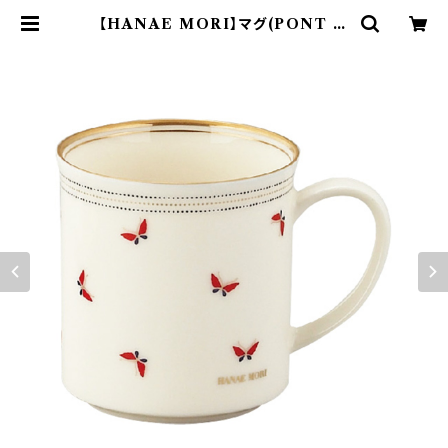
【HANAE MORI】マグ(PONT M
ARIE)【PONT MARIE】 | yama
ka official shop - 山加商店 公
式オンラインショップ