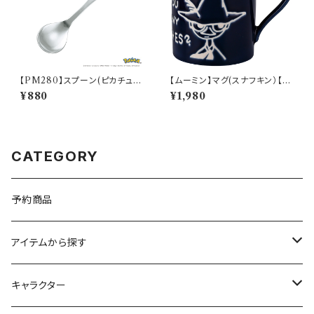
【PM280】スプーン(ピカチュ
【ムーミン】マグ(スナフキン）【M
ウ)【Daily Sketch】PM284-8
M9000】MM9003-11
¥880
¥1,980
50
CATEGORY
予約商品
アイテムから探す
九谷焼
キャラクター