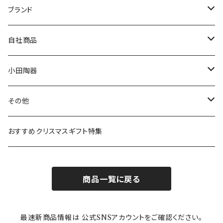
マグ＆カップ
ムーミン
ブランド
80th記念アイテム
プレート
MOOMIN ANIMATION
LA AMYS(エミーズ)
自社商品
リトルミイの日記念アイテム
ボウル
スヌーピー
LISA LARSON(リサラーソン)
ねこ企画
小田陶器
ガラスウェア
ピーターラビット
LAURA ASHLEY(ローラ アシュレイ)
Cecera(セセラ)
さざなみ
その他
カトラリー
ポケットモンスター
Finlayson(フィンレイソン)
CELEC(セレック)
吉祥
リサイクル食器
おすすめクリスマスギフト特集
お子様用食器
ちいかわ
日比谷花壇
ユニバーサルプレート
櫛目
商品一覧に戻る
その他
mofusand（モフサンド）
香蘭社
吉祥
メイメイウェア
最速新商品情報は 公式SNSアカウントをご確認ください。
mofsand×日比谷花壇
HANAE MORI(ハナエモリ)
隅切り重箱
SoSo(ソソ）