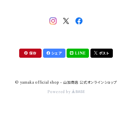
助六の日常
THE BEATLES(ザ・ビートルズ)
komon(コモン)
旅籠
コウペンちゃん
アニカ・ヒュエット
華日和
わんなり
ちびまる子ちゃんandクレヨンしんちゃん
【山加商店×yaeko】migratory bird
HAPPY DINING(ハッピーダイニング)
プラティコ
保存
シェア
LINE
ポスト
クレヨンしんちゃん
tissage(ティサージュ）
titto(チット)
© yamaka official shop - 山加商店 公式オンラインショップ
ハローキティ
結
Powered by
サンリオキャラクターズ
すずめ茶器
ちびまる子ちゃん
frill(フリル)