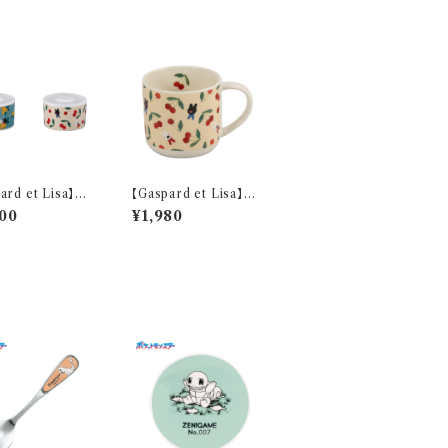
ard et Lisa】ペ
【Gaspard et Lisa】マ
ジセット【LG17
グ(チェリー)【チェリー】
00
¥1,980
G170-82-2