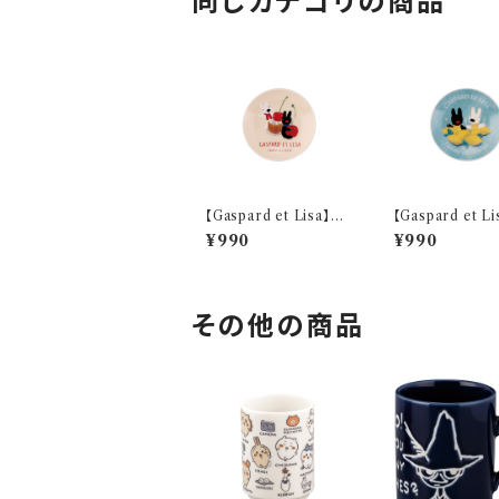
同じカテゴリの商品
【Gaspard et Lisa】豆
【Gaspard et L
皿(チェリー)【LG170】
皿(シトロン)【LG
¥990
¥990
LG171-333
LG173-333
その他の商品