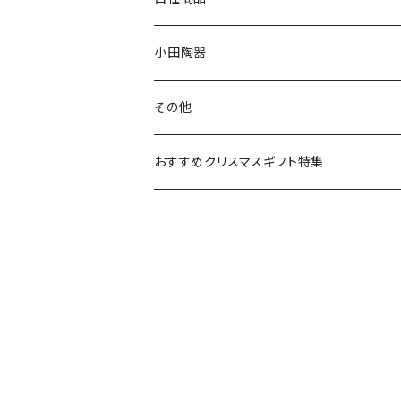
リトルミイの日記念アイテム
ボウル
スヌーピー
LISA LARSON(リサラーソン)
ねこ企画
小田陶器
ガラスウェア
ピーターラビット
LAURA ASHLEY(ローラ アシュレイ)
Cecera(セセラ)
さざなみ
その他
カトラリー
ポケットモンスター
Finlayson(フィンレイソン)
CELEC(セレック)
吉祥
リサイクル食器
おすすめクリスマスギフト特集
お子様用食器
ちいかわ
日比谷花壇
ユニバーサルプレート
櫛目
その他
mofusand（モフサンド）
香蘭社
吉祥
メイメイウェア
mofsand×日比谷花壇
HANAE MORI(ハナエモリ)
隅切り重箱
SoSo(ソソ）
助六の日常
THE BEATLES(ザ・ビートルズ)
komon(コモン)
旅籠