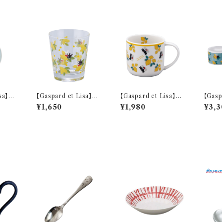
isa】豆
【Gaspard et Lisa】ガ
【Gaspard et Lisa】マ
【Gasp
170】
ラスタンブラー(シトロ
グ(シトロン)【LG170】
アレン
¥1,650
¥1,980
¥3,3
ン)【LG170】 LG173-8
LG173-11
0】 L
13