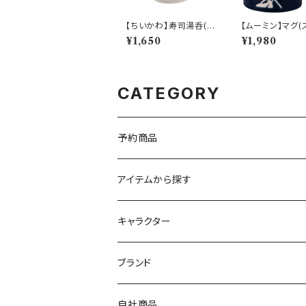
【ちいかわ】寿司湯呑(日
【ムーミン】マグ(
常)【CKW50】CKW51
キン）【MM900
¥1,650
¥1,980
-327
M9003-11
CATEGORY
予約商品
アイテムから探す
九谷焼
キャラクター
マグ＆カップ
ムーミン
ブランド
80th記念アイテム
プレート
MOOMIN ANIMATION
LA AMYS(エミーズ)
自社商品