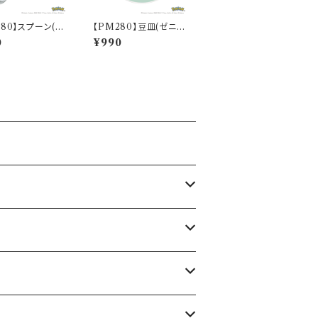
280】スプーン(ヒ
【PM280】豆皿(ゼニガ
Daily Sketch】
メ)【Daily Sketch】PM
0
¥990
2-850
283-333