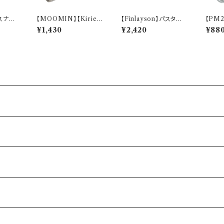
スナフ
【MOOMIN】【Kirie
【Finlayson】パスタプ
【PM
0】M
(キリエ)】すくいやすいス
レート（レッド）【コロナ】
トカゲ)【
¥1,430
¥2,420
¥88
プーン（ムーミン）【MM
PM28
9000】MM9001-86
3