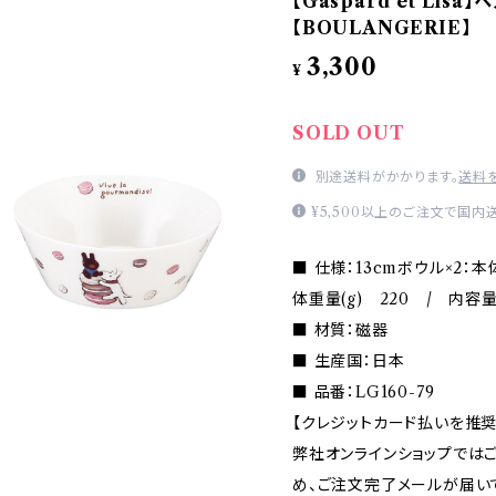
【Gaspard et Lis
【BOULANGERIE】
3,300
¥
SOLD OUT
別途送料がかかります。
送料
¥5,500以上のご注文で国内
■ 仕様：13cmボウル×2：本
体重量(g) 220 / 内容量
■ 材質：磁器
■ 生産国：日本
■ 品番：LG160-79
【クレジットカード払いを推奨
弊社オンラインショップでは
め、ご注文完了メールが届い