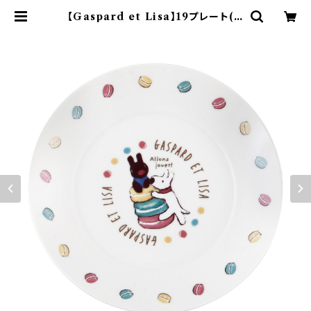
【Gaspard et Lisa】19プレート(マ
カロン)【BOULANGERIE】 | ya
maka official shop - 山加商店
公式オンラインショップ