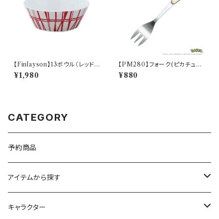
【Finlayson】13ボウル（レッド）
【PM280】フォーク(ピカチュウ)
【コロナ】
【Daily Sketch】PM284-851
¥1,980
¥880
CATEGORY
予約商品
アイテムから探す
九谷焼
キャラクター