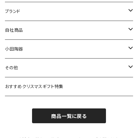
マグ＆カップ
ムーミン
ブランド
80th記念アイテム
プレート
MOOMIN ANIMATION
LA AMYS(エミーズ)
自社商品
リトルミイの日記念アイテム
ボウル
スヌーピー
LISA LARSON(リサラーソン)
ねこ企画
小田陶器
ガラスウェア
ピーターラビット
LAURA ASHLEY(ローラ アシュレイ)
Cecera(セセラ)
さざなみ
その他
カトラリー
ポケットモンスター
Finlayson(フィンレイソン)
CELEC(セレック)
吉祥
リサイクル食器
おすすめクリスマスギフト特集
お子様用食器
ちいかわ
日比谷花壇
ユニバーサルプレート
櫛目
商品一覧に戻る
その他
mofusand（モフサンド）
香蘭社
吉祥
メイメイウェア