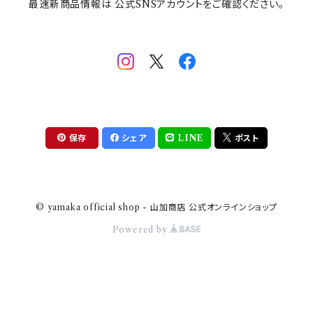
最速新商品情報は 公式SNSアカウントをご確認ください。
mofsand×日比谷花壇
HANAE MORI(ハナエモリ)
隅切り重箱
SoSo(ソソ）
助六の日常
THE BEATLES(ザ・ビートルズ)
komon(コモン)
旅籠
コウペンちゃん
アニカ・ヒュエット
華日和
わんなり
ちびまる子ちゃんandクレヨンしんちゃん
【山加商店×yaeko】migratory bird
HAPPY DINING(ハッピーダイニング)
プラティコ
保存
シェア
LINE
ポスト
クレヨンしんちゃん
tissage(ティサージュ）
titto(チット)
© yamaka official shop - 山加商店 公式オンラインショップ
ハローキティ
結
Powered by
サンリオキャラクターズ
すずめ茶器
ちびまる子ちゃん
frill(フリル)