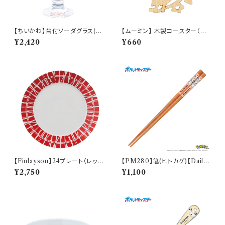
【ちいかわ】台付ソーダグラス(う
【ムーミン】 木製コースター（リト
さぎ)【CKW40】CKW43-813
ルミイ）【木製コースター】
¥2,420
¥660
【Finlayson】24プレート（レッ
【PM280】箸(ヒトカゲ)【Daily
ド）【コロナ】
Sketch】PM282-840
¥2,750
¥1,100