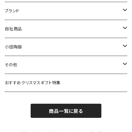
マグ＆カップ
ムーミン
ブランド
80th記念アイテム
プレート
MOOMIN ANIMATION
LA AMYS(エミーズ)
自社商品
リトルミイの日記念アイテム
ボウル
スヌーピー
LISA LARSON(リサラーソン)
ねこ企画
小田陶器
ガラスウェア
ピーターラビット
LAURA ASHLEY(ローラ アシュレイ)
Cecera(セセラ)
さざなみ
その他
カトラリー
ポケットモンスター
Finlayson(フィンレイソン)
CELEC(セレック)
吉祥
リサイクル食器
おすすめクリスマスギフト特集
お子様用食器
ちいかわ
日比谷花壇
ユニバーサルプレート
櫛目
商品一覧に戻る
その他
mofusand（モフサンド）
香蘭社
吉祥
メイメイウェア