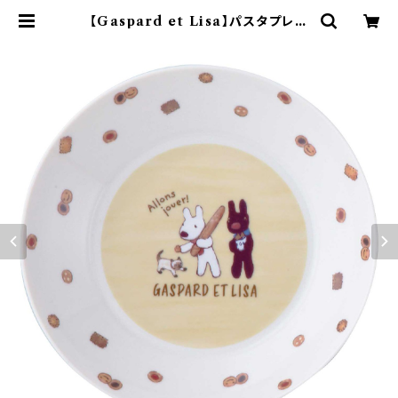
【Gaspard et Lisa】パスタプレー
ト(パン)【BOULANGERIE】 | ya
maka official shop - 山加商店
公式オンラインショップ