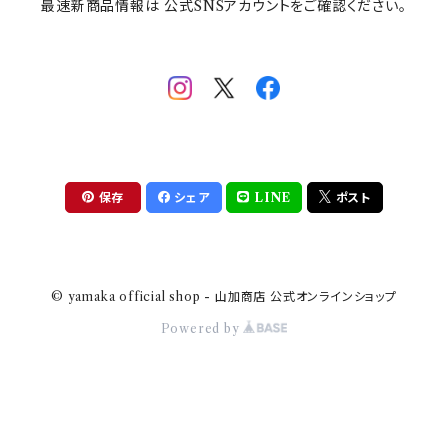
最速新商品情報は 公式SNSアカウントをご確認ください。
mofsand×日比谷花壇
HANAE MORI(ハナエモリ)
隅切り重箱
SoSo(ソソ）
助六の日常
THE BEATLES(ザ・ビートルズ)
komon(コモン)
旅籠
コウペンちゃん
アニカ・ヒュエット
華日和
わんなり
ちびまる子ちゃんandクレヨンしんちゃん
【山加商店×yaeko】migratory bird
HAPPY DINING(ハッピーダイニング)
プラティコ
保存
シェア
LINE
ポスト
クレヨンしんちゃん
tissage(ティサージュ）
titto(チット)
© yamaka official shop - 山加商店 公式オンラインショップ
ハローキティ
結
Powered by
サンリオキャラクターズ
すずめ茶器
ちびまる子ちゃん
frill(フリル)