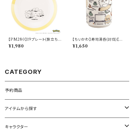
【PM280】19プレート(旅立ち)
【ちいかわ】寿司湯呑(討伐)【CK
【Daily Sketch】PM285-330
W50】CKW52-327
¥1,980
¥1,650
CATEGORY
予約商品
アイテムから探す
九谷焼
キャラクター