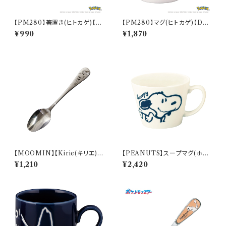
【PM280】箸置き(ヒトカゲ)【D
【PM280】マグ(ヒトカゲ)【Dail
aily Sketch】PM282-402
y Sketch】PM282-11
¥990
¥1,870
【MOOMIN】【Kirie(キリエ)】
【PEANUTS】スープマグ(ホワ
すくいやすいスプーンＳ（リトルミ
イト)【SN2900】SN2901-36
¥1,210
¥2,420
イ）【MM9000】MM9002-8
50