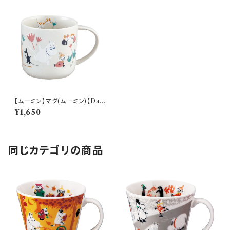
【ムーミン】マグ(ムーミン)【Dail
y Life（リサイクルセラミックマ
¥1,650
グ）】
同じカテゴリの商品