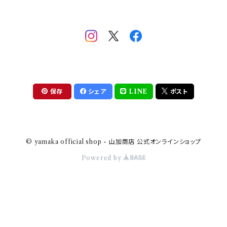
助六の日常
THE BEATLES(ザ・ビートルズ)
komon(コモン)
旅籠
コウペンちゃん
アニカ・ヒュエット
華日和
わんなり
ちびまる子ちゃんandクレヨンしんちゃん
【山加商店×yaeko】migratory bird
HAPPY DINING(ハッピーダイニング)
プラティコ
保存
シェア
LINE
ポスト
クレヨンしんちゃん
tissage(ティサージュ）
titto(チット)
© yamaka official shop - 山加商店 公式オンラインショップ
ハローキティ
結
Powered by
サンリオキャラクターズ
すずめ茶器
ちびまる子ちゃん
frill(フリル)