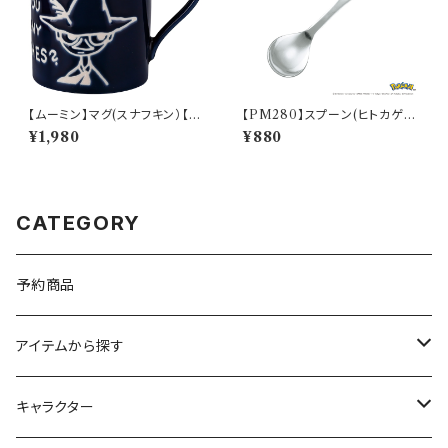
【ムーミン】マグ(スナフキン）【M
【PM280】スプーン(ヒトカゲ)
M9000】MM9003-11
【Daily Sketch】PM282-850
¥1,980
¥880
CATEGORY
予約商品
アイテムから探す
九谷焼
キャラクター