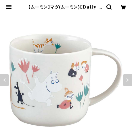
【ムーミン】マグ(ムーミン)【Daily Li
fe（リサイクルセラミックマグ）】 | ya
maka official shop - 山加商店
公式オンラインショップ