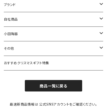
マグ＆カップ
ムーミン
ブランド
80th記念アイテム
プレート
MOOMIN ANIMATION
LA AMYS(エミーズ)
自社商品
リトルミイの日記念アイテム
ボウル
スヌーピー
LISA LARSON(リサラーソン)
ねこ企画
小田陶器
ガラスウェア
ピーターラビット
LAURA ASHLEY(ローラ アシュレイ)
Cecera(セセラ)
さざなみ
その他
カトラリー
ポケットモンスター
Finlayson(フィンレイソン)
CELEC(セレック)
吉祥
リサイクル食器
おすすめクリスマスギフト特集
お子様用食器
ちいかわ
日比谷花壇
ユニバーサルプレート
櫛目
商品一覧に戻る
その他
mofusand（モフサンド）
香蘭社
吉祥
メイメイウェア
最速新商品情報は 公式SNSアカウントをご確認ください。
mofsand×日比谷花壇
HANAE MORI(ハナエモリ)
隅切り重箱
SoSo(ソソ）